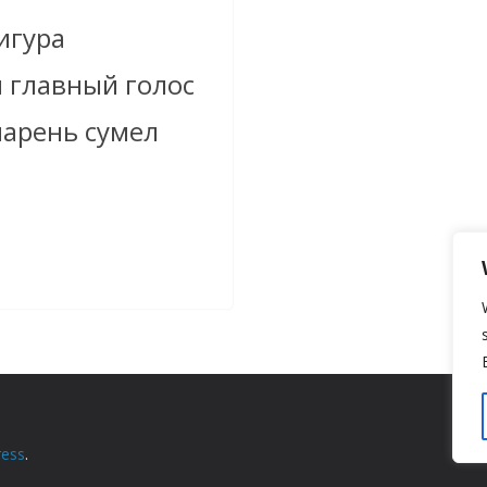
игура
 главный голос
парень сумел
ess
.