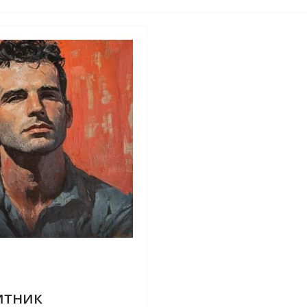
итник