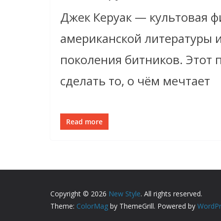
Джек Керуак — культовая ф
американской литературы и
поколения битников. Этот 
сделать то, о чём мечтает
Read more
Copyright © 2026
New Style
. All rights reserved.
Theme:
ColorMag
by ThemeGrill. Powered by
WordPr