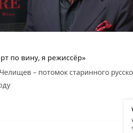
рт по вину, я режиссёр»
Челищев – потомок старинного русско
году