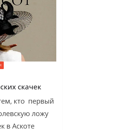
И
вских скачек
тем, кто первый
ролевскую ложу
к в Аскоте