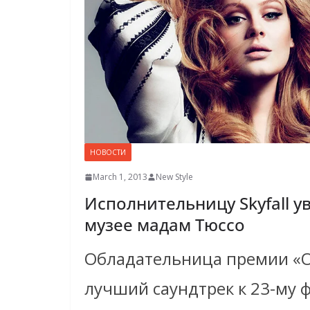
НОВОСТИ
March 1, 2013
New Style
Исполнительницу Skyfall у
музее мадам Тюссо
Обладательница премии «О
лучший саундтрек к 23-му 