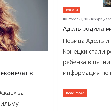
НОВОСТИ
October 23, 2012
Редакция ж
Адель родила м
Певица Адель и
Конецки стали 
ребенка в пятни
информация не 
вековечат в
скар» за
Read more
фильму