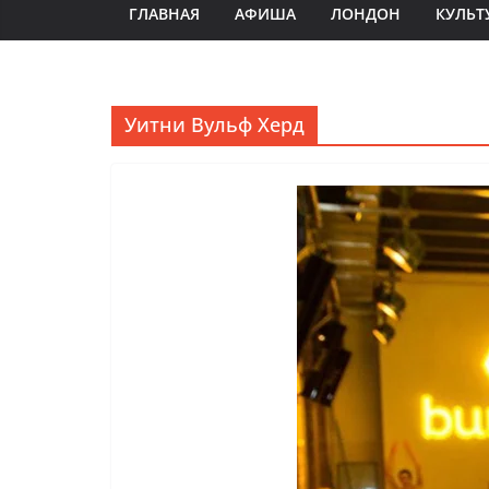
ГЛАВНАЯ
АФИША
ЛОНДОН
КУЛЬТ
Уитни Вульф Херд