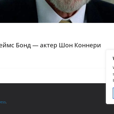
еймс Бонд — актер Шон Коннери
ess
.