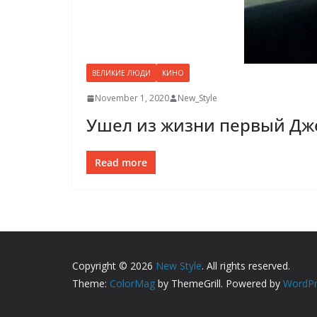
ВЕЛИКИЕ ЛЮДИ
КИНО
November 1, 2020
New_Style
Ушел из жизни первый Дж
Read more
Copyright © 2026
New Style
. All rights reserved.
Theme:
ColorMag
by ThemeGrill. Powered by
WordPr