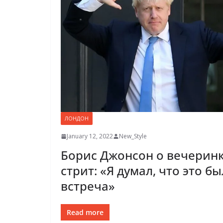
ЛОНДОН
January 12, 2022
New_Style
Борис Джонсон о вечеринк
стрит: «Я думал, что это б
встреча»
Read more