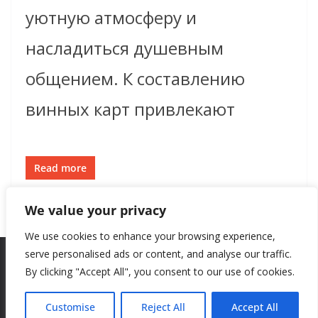
уютную атмосферу и
насладиться душевным
общением. К составлению
винных карт привлекают
Read more
We value your privacy
We use cookies to enhance your browsing experience,
serve personalised ads or content, and analyse our traffic.
By clicking "Accept All", you consent to our use of cookies.
Copyright © 2026
New Style
. All rights reserved.
Theme:
ColorMag
by ThemeGrill. Powered by
WordPress
.
Customise
Reject All
Accept All