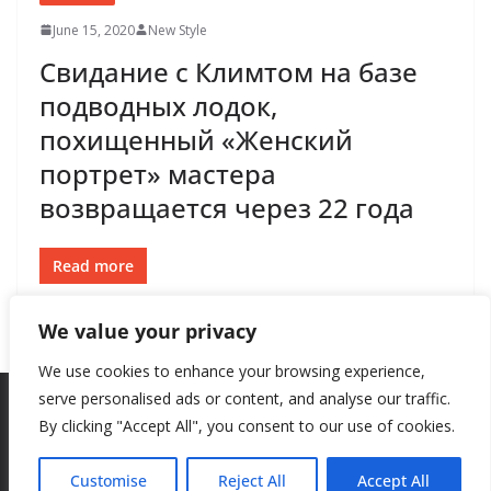
June 15, 2020
New Style
Свидание с Климтом на базе
подводных лодок,
похищенный «Женский
портрет» мастера
возвращается через 22 года
Read more
We value your privacy
We use cookies to enhance your browsing experience,
serve personalised ads or content, and analyse our traffic.
By clicking "Accept All", you consent to our use of cookies.
Copyright © 2026
New Style
. All rights reserved.
Theme:
ColorMag
by ThemeGrill. Powered by
WordPress
.
Customise
Reject All
Accept All