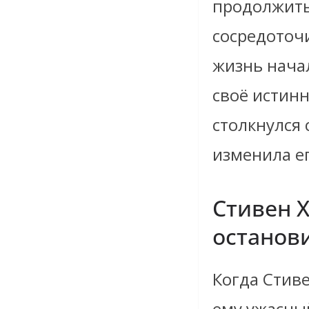
продолжить
сосредоточ
жизнь начал
своё истинн
столкнулся
изменила ег
Стивен Х
останови
Когда Стиве
ему ужасны