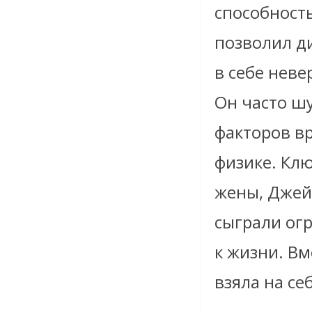
способность
позволил ди
в себе неве
Он часто ш
факторов вр
физике. Кл
жены, Джейн
сыграли ог
к жизни. Вм
взяла на се