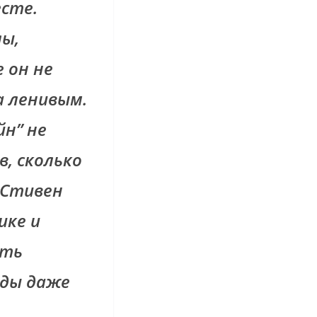
есте.
ы,
 он не
а ленивым.
йн” не
в, сколько
 Стивен
ике и
ать
жды даже