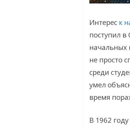
Интерес
к н
поступил в 
начальных к
не просто с
среди студе
умел объяс
время пора
В 1962 год