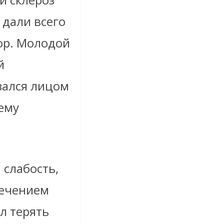
 дали всего
вор. Молодой
й
зался лицом
 ему
 слабость,
течением
л терять