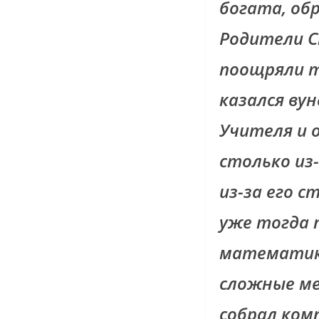
богата, об
Родители С
поощряли т
казался вун
Учителя и 
столько из
из-за его 
уже тогда 
математике
сложные ме
собрал ком