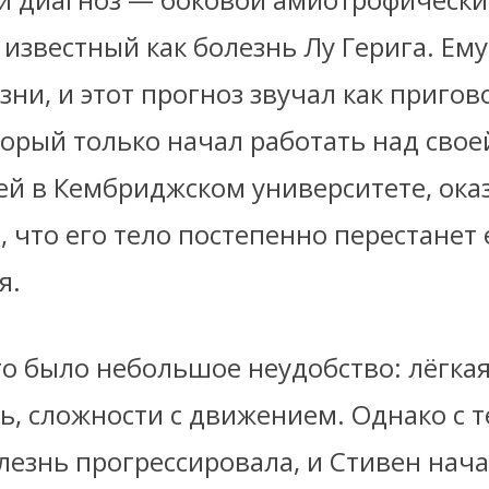
е известный как болезнь Лу Герига. Ему
зни, и этот прогноз звучал как приго
торый только начал работать над свое
ей в Кембриджском университете, ока
м, что его тело постепенно перестанет
я.
о было небольшое неудобство: лёгкая
ь, сложности с движением. Однако с 
езнь прогрессировала, и Стивен нача