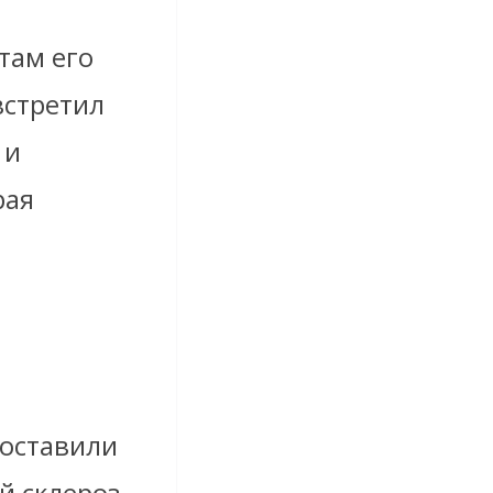
там его
встретил
 и
рая
поставили
й склероз