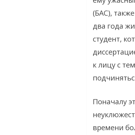
(БАС), такж
два года жи
студент, ко
диссертаци
к лицу с те
подчинятьс
Поначалу эт
неуклюжест
времени бол