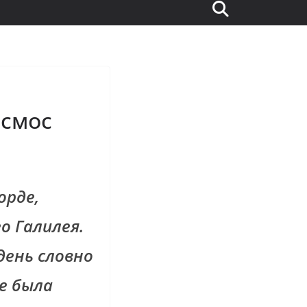
осмос
орде,
о Галилея.
день словно
не была