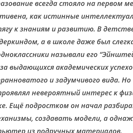
разование всегда стояло на первом м
тивена, как истинные интеллектуал
ягу к знаниям и развитию. В детстве
деркиндом, а в школе даже был слегк
одноклассники называли его “Эйнште
-за выдающихся академических успехо
странноватого и задумчивого вида. Но
проявлял невероятный интерес к физ
. Ещё подростком он начал разбир
ханизмы, создавать модели, а одна
пьютер из подручных материалов.