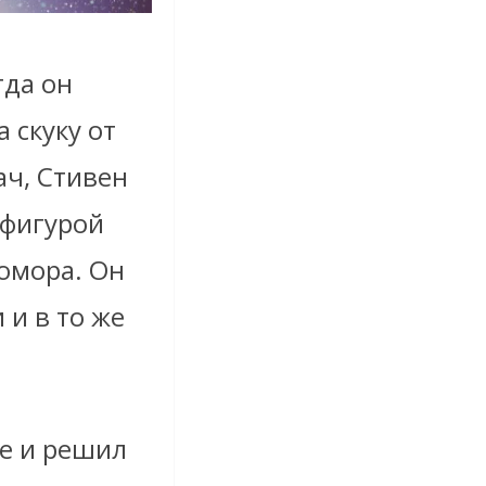
гда он
 скуку от
ач, Стивен
 фигурой
 юмора. Он
и в то же
де и решил