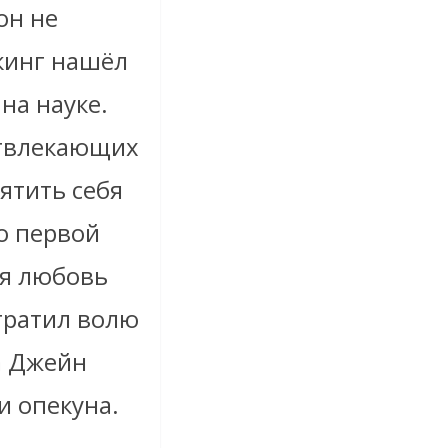
он не
окинг нашёл
на науке.
отвлекающих
ятить себя
о первой
ая любовь
тратил волю
а Джейн
и опекуна.