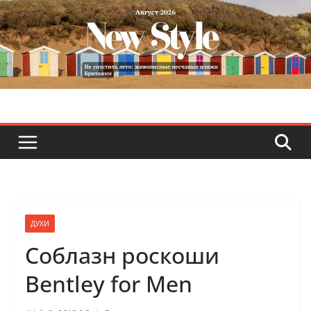
Skip
to
content
ДУХИ
Соблазн роскоши
Bentley for Men