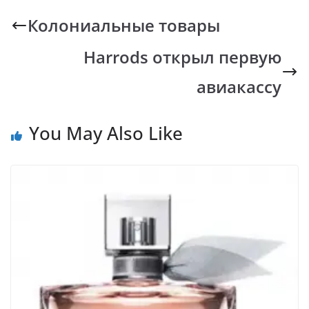
b
s
y
gr
Колониальные товары
o
A
Li
a
Harrods открыл первую
o
p
n
m
k
p
k
авиакассу
You May Also Like