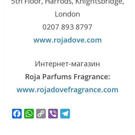
5th Floor, Harrods, Knightsbridge,
London
0207 893 8797
www.rojadove.com
Интернет-магазин
Roja Parfums Fragrance:
www.rojadovefragrance.com
F
W
C
Vi
T
ac
h
o
b
el
e
at
p
er
e