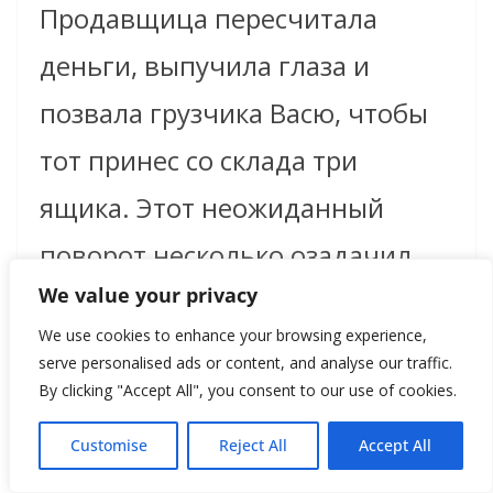
Продавщица пересчитала
деньги, выпучила глаза и
позвала грузчика Васю, чтобы
тот принес со склада три
ящика. Этот неожиданный
поворот несколько озадачил
We value your privacy
Татьяну — она не думала, что
We use cookies to enhance your browsing experience,
придется измерять свое горе
serve personalised ads or content, and analyse our traffic.
ящиками. Вася вынес ящики на
By clicking "Accept All", you consent to our use of cookies.
крыльцо, и Татьяна стала
Customise
Reject All
Accept All
ловить машину. Можете