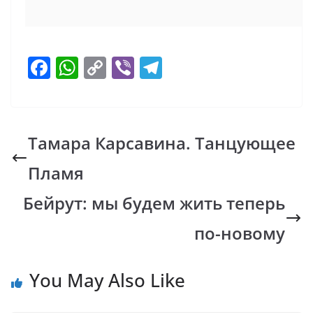
F
W
C
Vi
T
ac
h
o
b
el
e
at
p
er
e
b
s
y
gr
Тамара Карсавина. Танцующее
o
A
Li
a
Пламя
o
p
n
m
k
p
k
Бейрут: мы будем жить теперь
по-новому
You May Also Like