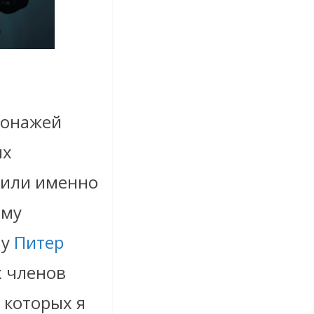
сонажей
их
зили именно
ому
му
Питер
х членов
о которых я