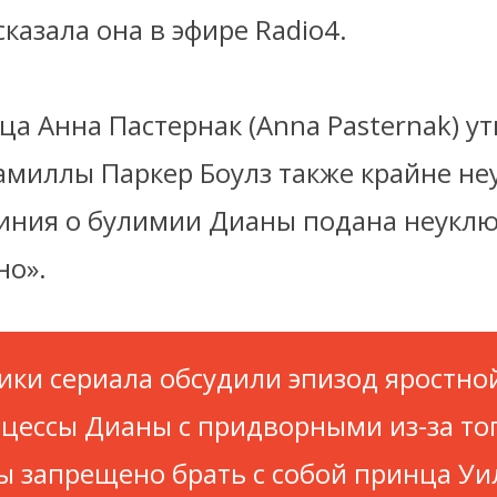
сказала она в эфире Radio4.
а Анна Пастернак (Anna Pasternak) у
амиллы Паркер Боулз также крайне не
иния о булимии Дианы подана неукл
но».
ики сериала обсудили эпизод яростно
цессы Дианы с придворными из-за тог
ы запрещено брать с собой принца Уи