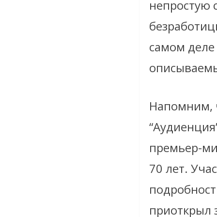
непростую с
безработиц
самом деле
описываемы
Напомним, 
“Аудиенция”
премьер-ми
70 лет. Уча
подробности
приоткрыл з