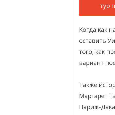
тур 
Когда как н
оставить Уи
того, как 
вариант по
Также истор
Маргарет Тэ
Париж-Дакар