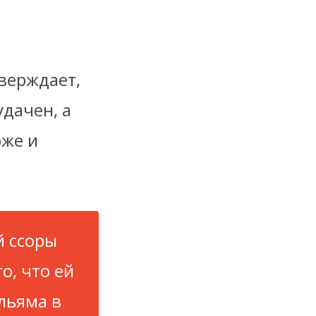
тверждает,
удачен, а
юже и
й ссоры
о, что ей
льяма в