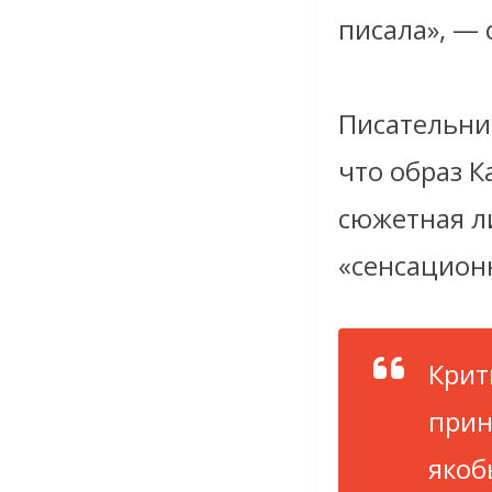
писала», — 
Писательниц
что образ К
сюжетная л
«сенсацион
Крит
прин
якоб