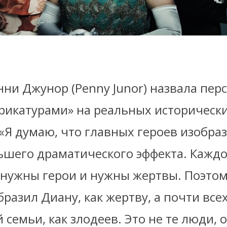
нни Джунор (Penny Junor) назвала пер
арикатурами» на реальных историческ
 «Я думаю, что главных героев изобра
льшего драматического эффекта. Кажд
 нужны герои и нужны жертвы. Поэто
разил Диану, как жертву, а почти все
 семьи, как злодеев. Это не те люди, 