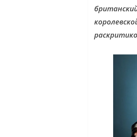
британский
королевско
раскритико