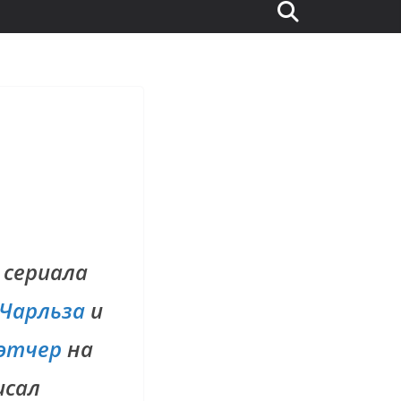
 сериала
 Чарльза
и
этчер
на
исал