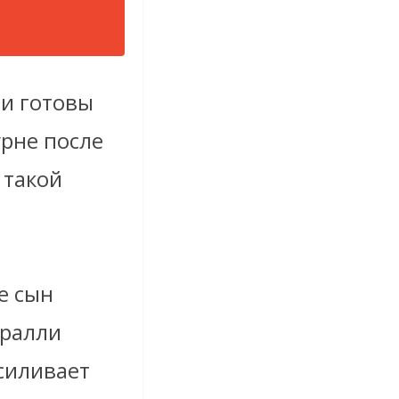
ли готовы
урне после
 такой
е сын
 ралли
усиливает