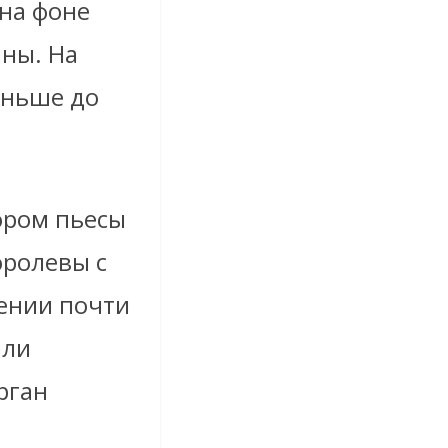
 на фоне
йны. На
аньше до
ором пьесы
оролевы с
ении почти
али
рган