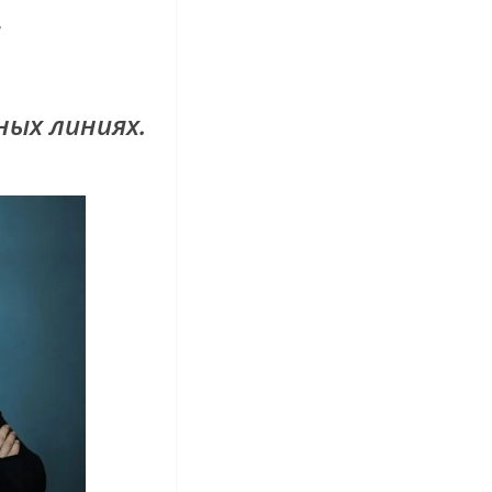
ы
ых линиях.