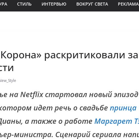
УРА
СТИЛЬ
ИНТЕРВЬЮ
ВОКРУГ СВЕТА
РЕКЛАМА
«Корона» раскритиковали за
сти
New_Style
ье на Netflix стартовал новый эпизод
 котором идет речь о свадьбе
принца
Дианы, а также о работе
Маргарет Т
ьер-министра. Сценарий сериала нап