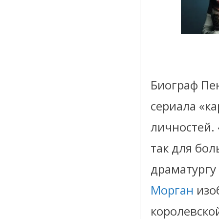
Биограф Пе
сериала «к
личностей.
так для бо
драматургу
Морган
изоб
королевской