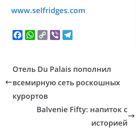
www.selfridges.com
F
W
C
Vi
T
ac
h
o
b
el
e
at
p
er
e
b
s
y
gr
Отель Du Palais пополнил
o
A
Li
a
всемирную сеть роскошных
o
p
n
m
k
p
k
курортов
Balvenie Fifty: напиток с
историей