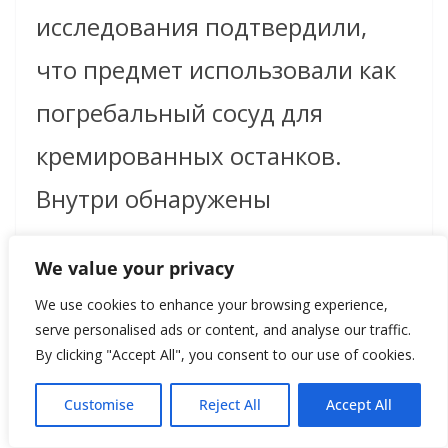
исследования подтвердили,
что предмет использовали как
погребальный сосуд для
кремированных останков.
Внутри обнаружены
человеческие и, вероятно,
We value your privacy
животные кости, а также
We use cookies to enhance your browsing experience,
гребень из оленьего рога.
serve personalised ads or content, and analyse our traffic.
By clicking "Accept All", you consent to our use of cookies.
Вот это уже почти чёрный
Customise
Reject All
Accept All