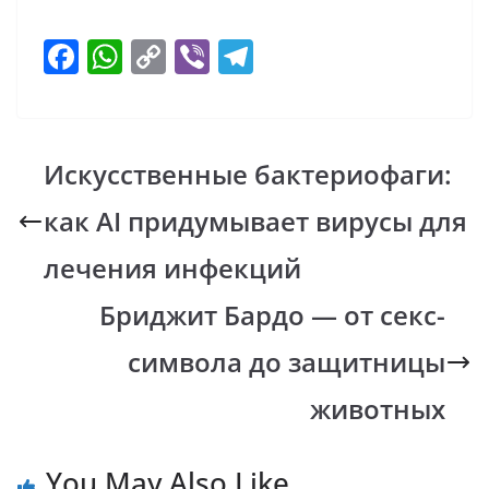
F
W
C
Vi
T
ac
h
o
b
el
e
at
p
er
e
b
s
y
gr
Искусственные бактериофаги:
o
A
Li
a
как AI придумывает вирусы для
o
p
n
m
k
p
k
лечения инфекций
Бриджит Бардо — от секс-
символа до защитницы
животных
You May Also Like