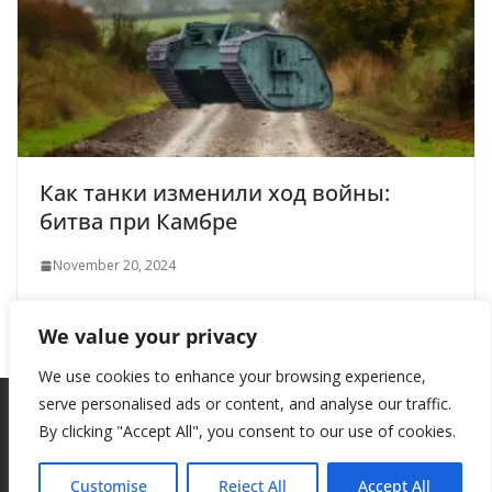
Как танки изменили ход войны:
битва при Камбре
November 20, 2024
We value your privacy
We use cookies to enhance your browsing experience,
serve personalised ads or content, and analyse our traffic.
By clicking "Accept All", you consent to our use of cookies.
Copyright © 2026
New Style
. All rights reserved.
Theme:
ColorMag
by ThemeGrill. Powered by
WordPress
.
Customise
Reject All
Accept All