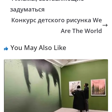
o
p
n
m
k
p
k
задуматься
Конкурс детского рисунка We
Are The World
You May Also Like