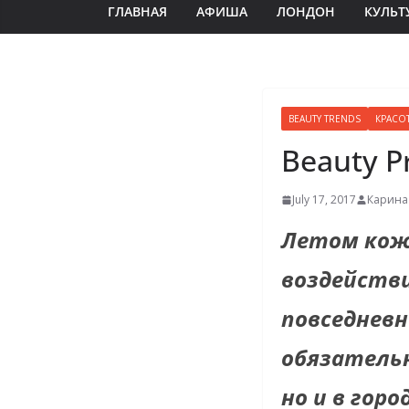
ГЛАВНАЯ
АФИША
ЛОНДОН
КУЛЬТ
BEAUTY TRENDS
КРАСО
Beauty P
July 17, 2017
Карина
Летом кож
воздействи
повседнев
обязательн
но и в гор