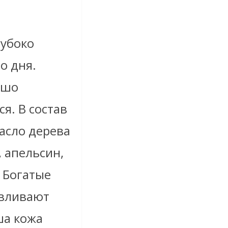
лубоко
о дня.
ошо
я. В состав
асло дерева
 апельсин,
. Богатые
авливают
ша кожа