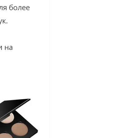
ля более
ук.
т
и на