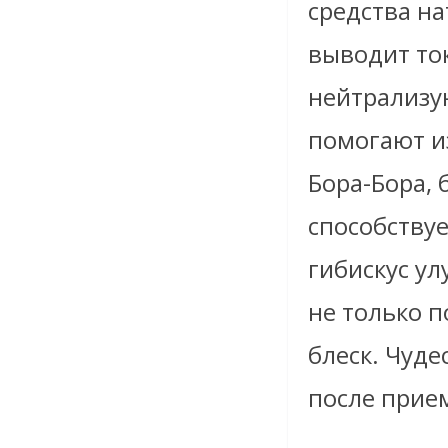
средства н
выводит ток
нейтрализу
помогают из
Бора-Бора,
способству
гибискус ул
не только 
блеск. Чуде
после прие