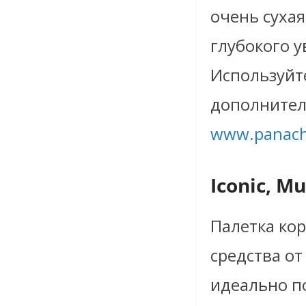
очень сухая
глубокого у
Используйте
дополнител
www.panach
Iconic, Mu
Палетка ко
средства от
идеально п