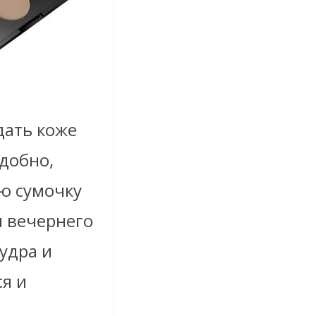
дать коже
добно,
ую сумочку
я вечернего
удра и
я и