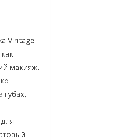
а Vintage
 как
ий макияж.
гко
 губах,
 для
который