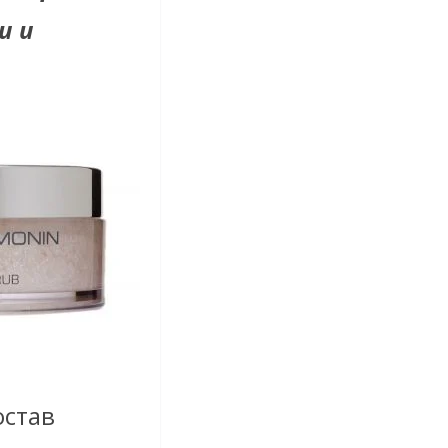
и и
остав