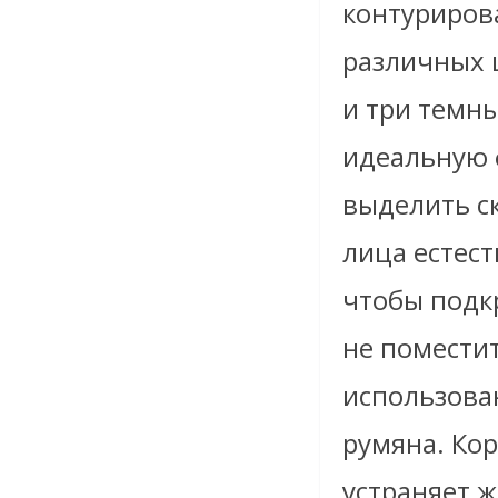
контуриров
различных 
и три темны
идеальную 
выделить с
лица естес
чтобы подк
не поместит
использова
румяна. Ко
устраняет 