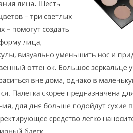
ания лица. Шесть
цветов – три светлых
х – помогут создать
форму лица,
кулы, визуально уменьшить нос и при
твенный оттенок. Большое зеркальце у
раситься вне дома, однако в маленьк
ся. Палетка скорее предназначена дл
ния, для дня больше подойдут сухие п
рректирующее средство легко наноситс
жирный блеск.