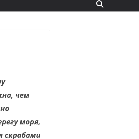
му
на, чем
жно
регу моря,
я скрабами