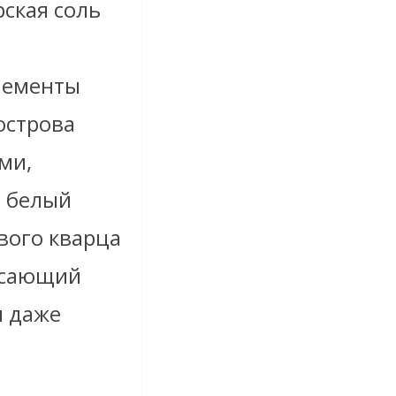
ская соль
элементы
острова
ми,
, белый
вого кварца
рясающий
и даже