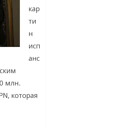
кар
ти
н
исп
анс
ьским
0 млн.
PN, которая