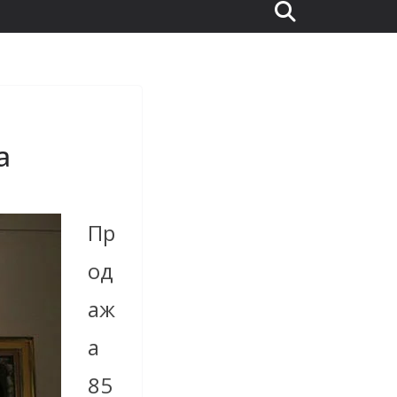
а
Пр
од
аж
а
85