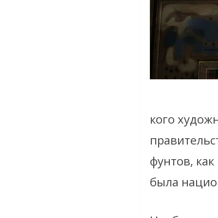
кого худож
правительст
фунтов, как
была нацио