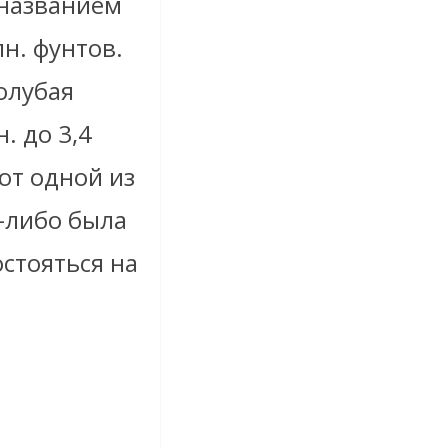
 названием
н. фунтов.
олубая
. до 3,4
ют одной из
-либо была
стояться на