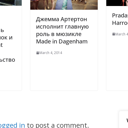
Prada
Джемма Артертон
Harro
исполнит главную
ль
роль в мюзикле
March 4
ок и
Made in Dagenham
t
March 4, 2014
ьство
ogged in
to post a comment.