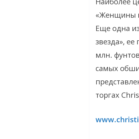
Наиболее ц
«Женщины и 
Еще одна и
звезда», ее
млн. фунто
самых обши
представле
торгах Chri
www.christ