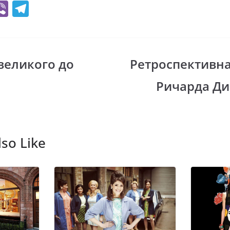
Vi
T
b
el
er
e
gr
 великого до
Ретроспективна
i
a
Ричарда Ди
m
so Like