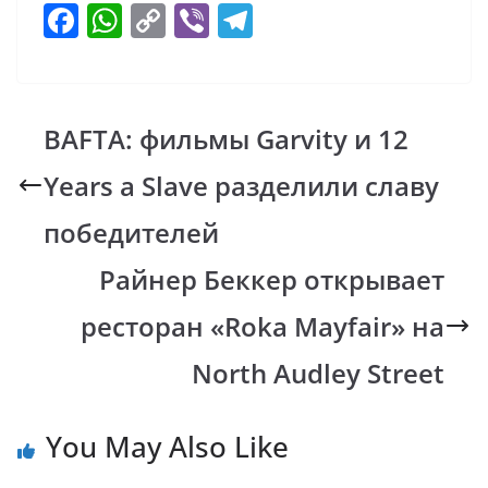
F
W
C
Vi
T
ac
h
o
b
el
e
at
p
er
e
b
s
y
gr
BAFTA: фильмы Garvity и 12
o
A
Li
a
Years a Slave разделили славу
o
p
n
m
k
p
k
победителей
Райнер Беккер открывает
ресторан «Roka Mayfair» на
North Audley Street
You May Also Like