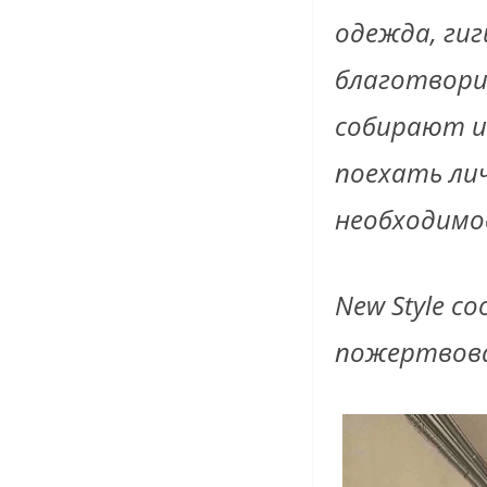
одежда, ги
благотвори
собирают и
поехать ли
необходимо
New Style с
пожертвов