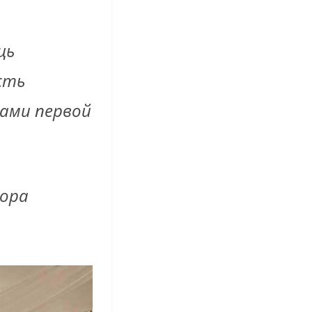
щь
сть
ами первой
бора