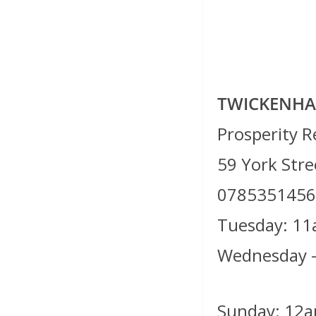
TWICKENHA
Prosperity R
59 York Str
0785351456
Tuesday: 1
Wednesday 
Sunday: 12