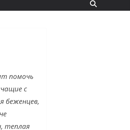
ят помочь
ичащие с
я беженцев,
не
, теплая