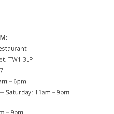
M:
estaurant
eet, TW1 3LP
7
1am – 6pm
— Saturday: 11am – 9pm
am – 9pm