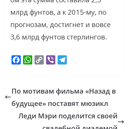
млрд фунтов, а к 2015-му, по
прогнозам, достигнет и вовсе
3,6 млрд фунтов стерлингов.
F
W
C
Vi
T
ac
h
o
b
el
e
at
p
er
e
b
s
y
gr
По мотивам фильма «Назад в
o
A
Li
a
будущее» поставят мюзикл
o
p
n
m
k
p
k
Леди Мэри поделится своей
свадебной диадемой