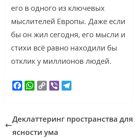
его в одного из ключевых
мыслителей Европы. Даже если
бы он жил сегодня, его мысли и
стихи всё равно находили бы
отклик у миллионов людей.
F
W
C
Vi
T
ac
h
o
b
el
e
at
p
er
e
b
s
y
gr
Деклаттеринг пространства для
o
A
Li
a
ясности ума
o
p
n
m