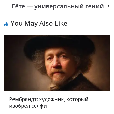
k
p
k
Гёте — универсальный гений
You May Also Like
Рембрандт: художник, который
изобрёл селфи