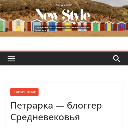
Skip
to
content
ВЕЛИКИЕ ЛЮДИ
Петрарка — блоггер
Средневековья