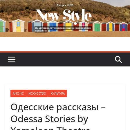
Skip
to
content
АНОНС
ИСКУССТВО
КУЛЬТУРА
Одесские рассказы –
Odessa Stories by