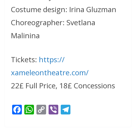
Costume design: Irina Gluzman
Choreographer: Svetlana
Malinina
Tickets:
https://
xameleontheatre.com/
22£ Full Price, 18£ Concessions
F
W
C
Vi
T
ac
h
o
b
el
e
at
p
er
e