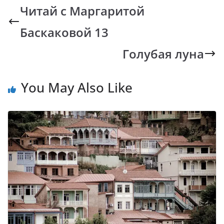
b
s
y
gr
Читай с Маргаритой
o
A
Li
a
Баскаковой 13
o
p
n
m
k
p
k
Голубая луна
You May Also Like