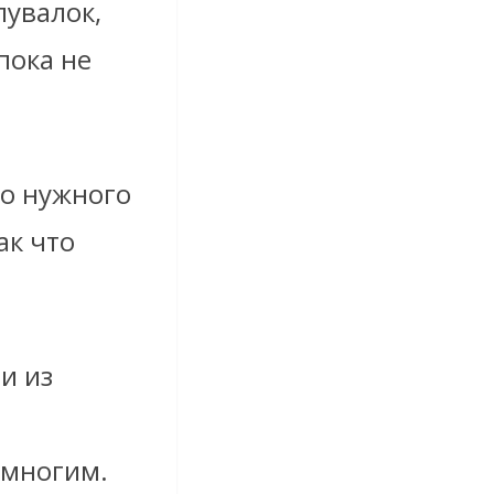
лувалок,
пока не
до нужного
ак что
и из
емногим.