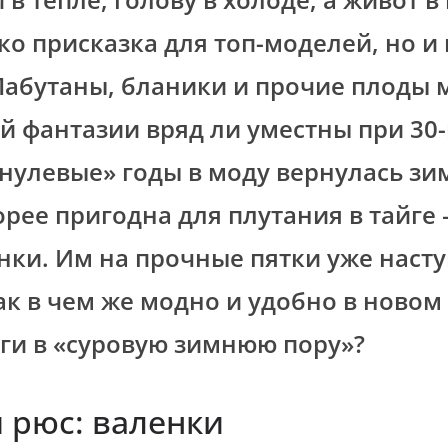
ько присказка для топ-моделей, но и
Лабутаны, бланики и прочие плоды 
й фантазии вряд ли уместны при 30
«нулевые» годы в моду вернулась зи
орее пригодна для плутания в тайге 
енки. Им на прочные пятки уже наст
ак в чем же модно и удобно в новом
ги в «суровую зимнюю пору»?
 рюс: валенки