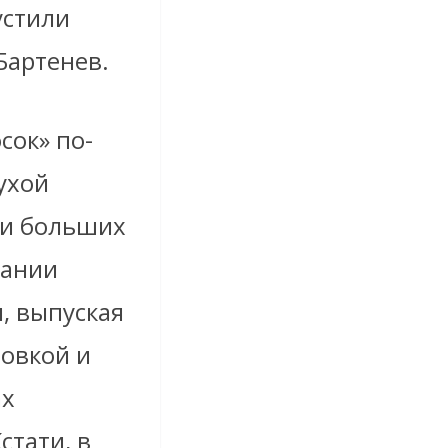
устили
Бартенев.
сок» по-
ухой
 и больших
пании
, выпуская
ровкой и
ах
стати, в