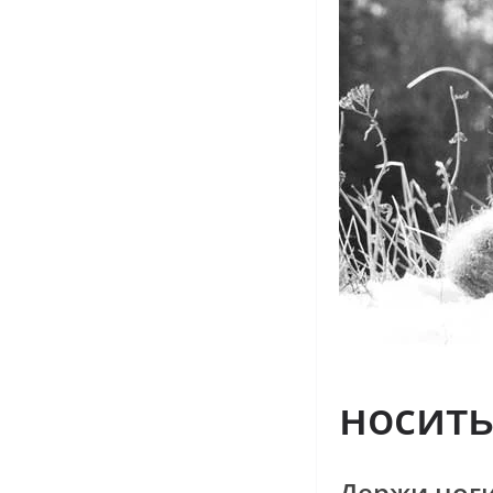
носить
Держи ноги 