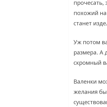
прочесать, 
похожий на 
станет изд
Уж потом ва
размера. А 
скромный в
Валенки мож
желания бы
существова