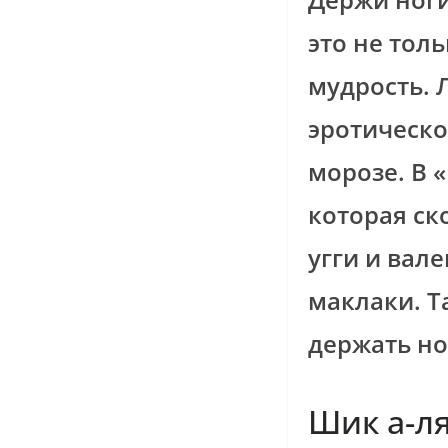
это не тол
мудрость.
эротическо
морозе. В 
которая ск
угги и вал
маклаки. Т
держать но
Шик а-ля