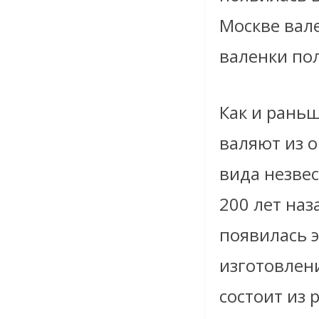
Москве вал
валенки по
Как и раньш
валяют из 
вида незвес
200 лет наз
появилась э
изготовлен
состоит из 