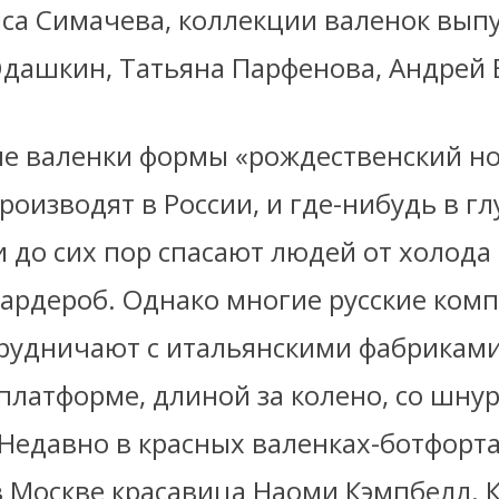
иса Симачева, коллекции валенок вып
дашкин, Татьяна Парфенова, Андрей 
ие валенки формы «рождественский но
оизводят в России, и где-нибудь в гл
и до сих пор спасают людей от холода
гардероб. Однако многие русские ком
трудничают с итальянскими фабриками
платформе, длиной за колено, со шну
Недавно в красных валенках-ботфорт
 Москве красавица Наоми Кэмпбелл. К