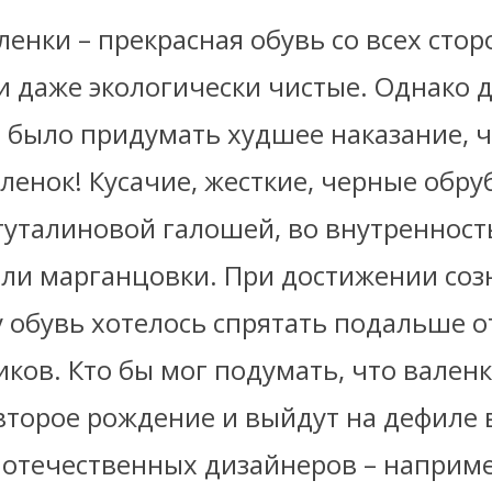
ленки – прекрасная обувь со всех стор
и даже экологически чистые. Однако д
о было придумать худшее наказание, 
енок! Кусачие, жесткие, черные обруб
гуталиновой галошей, во внутренност
или марганцовки. При достижении соз
у обувь хотелось спрятать подальше о
ков. Кто бы мог подумать, что вален
второе рождение и выйдут на дефиле 
 отечественных дизайнеров – наприме