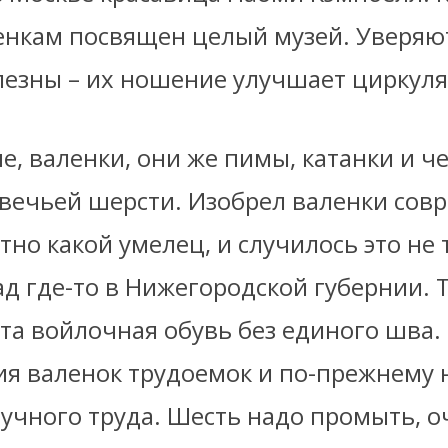
енкам посвящен целый музей. Уверяют
лезны – их ношение улучшает циркул
е, валенки, они же пимы, катанки и че
овечьей шерсти. Изобрел валенки сов
тно какой умелец, и случилось это не 
ад где-то в Нижегородской губернии. Т
та войлочная обувь без единого шва.
ия валенок трудоемок и по-прежнему 
ручного труда. Шесть надо промыть, о