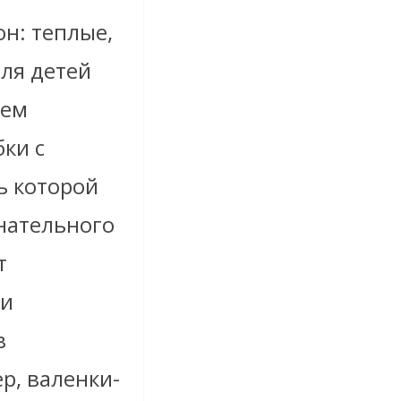
он: теплые,
ля детей
чем
ки с
ь которой
нательного
т
ки
в
р, валенки-