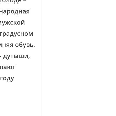
 народная
мужской
-градусном
мняя обувь,
– дутыши,
упают
 году