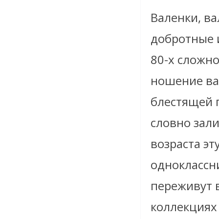
Валенки, ва
добротные 
80-х сложн
ношение вал
блестящей 
словно зал
возраста эт
одноклассни
переживут 
коллекциях