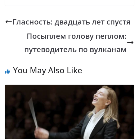
e
at
p
er
e
b
s
y
gr
Гласность: двадцать лет спустя
o
A
Li
a
Посыплем голову пеплом:
o
p
n
m
k
p
k
путеводитель по вулканам
You May Also Like