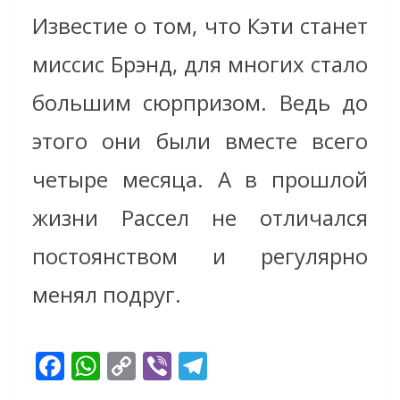
Известие о том, что Кэти станет
миссис Брэнд, для многих стало
большим сюрпризом. Ведь до
этого они были вместе всего
четыре месяца. А в прошлой
жизни Рассел не отличался
постоянством и регулярно
менял подруг.
F
W
C
Vi
T
ac
h
o
b
el