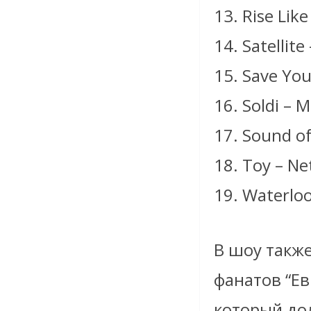
13. Rise Lik
14. Satellit
15. Save You
16. Soldi – 
17. Sound of
18. Toy – Net
19. Waterlo
В шоу такж
фанатов “Ев
который до