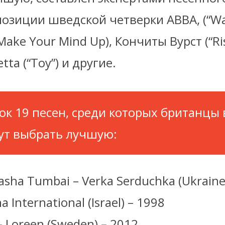
зиции шведской четверки ABBA, (“Wat
“Make Your Mind Up), Кончиты Вурст (“Ri
etta (“Toy”) и другие.
ок 19 песен, среди которых британцы 
ут выбрать лучшую:
asha Tumbai – Verka Serduchka (Ukraine
a International (Israel) – 1998
– Loreen (Sweden) – 2012