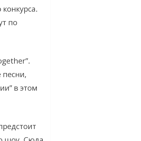
 конкурса.
ут по
gether”.
 песни,
ии” в этом
предстоит
о шоу. Сюда