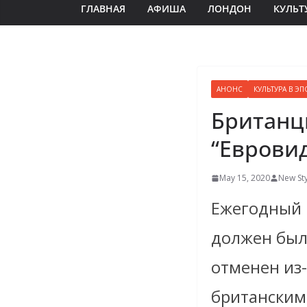
ГЛАВНАЯ
АФИША
ЛОНДОН
КУЛЬТ
АНОНС
КУЛЬТУРА В 
Британц
“Еврови
May 15, 2020
New Sty
Ежегодный 
должен был 
отменен из
британским