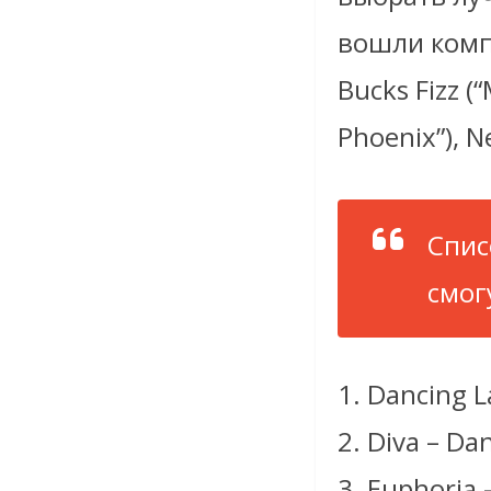
вошли компо
Bucks Fizz (
Phoenix”), N
Спис
смог
1. Dancing L
2. Diva – Dan
3. Euphoria 