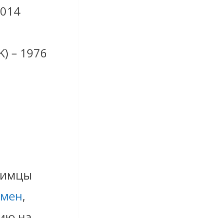
2014
K) – 1976
юбимцы
юмен
,
ию на