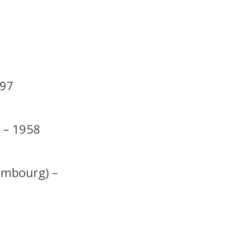
997
) – 1958
xembourg) –