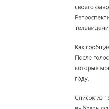
своего фаво
Ретроспект
телевидени
Как сообща
После голос
которые мо
году.
Список из 
выбрать лу