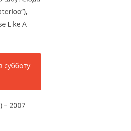
erloo”),
se Like A
в субботу
) – 2007