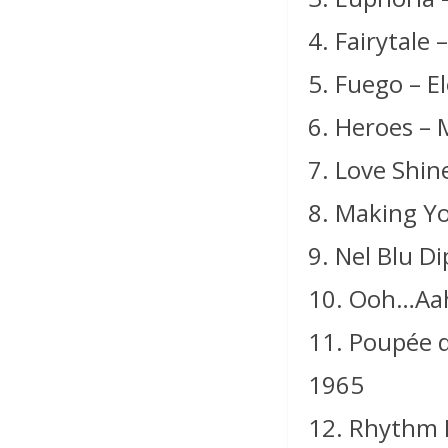
4. Fairytale
5. Fuego – E
6. Heroes –
7. Love Shin
8. Making Yo
9. Nel Blu D
10. Ooh…Aah…
11. Poupée d
1965
12. Rhythm I