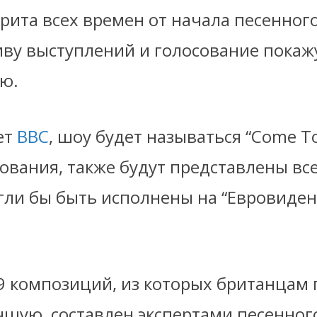
рита всех времен от начала песенного
иву выступлений и голосование покаж
ю.
ет
BBC
, шоу будет называться “Come To
ования, также будут представлены все
гли бы быть исполнены на “Евровиден
19 композиций, из которых британцам 
чшую, составлен экспертами песенног