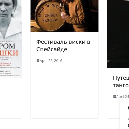
Фестиваль виски в
Спейсайде
April 26, 2016
Путе
танго
April 2