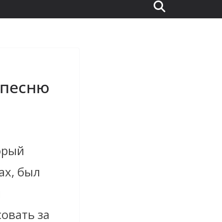
 песню
торый
ах, был
н
овать за