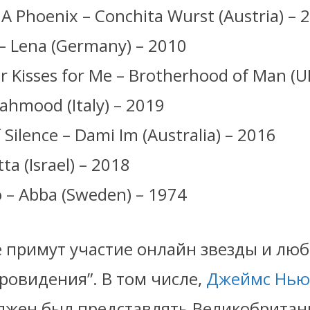
e A Phoenix – Conchita Wurst (Austria) – 
e – Lena (Germany) – 2010
r Kisses for Me – Brotherhood of Man (U
Mahmood (Italy) – 2019
 Silence – Dami Im (Australia) – 2016
ta (Israel) – 2018
o – Abba (Sweden) – 1974
е примут участие онлайн звезды и л
ровидения”. В том числе,
Джеймс Нь
лжен был представлять Великобритан