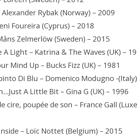
 – Alexander Rybak (Norway) – 2009
leni Foureira (Cyprus) – 2018
 Måns Zelmerlöw (Sweden) – 2015
e A Light – Katrina & The Waves (UK) – 1
ur Mind Up – Bucks Fizz (UK) – 1981
ipinto Di Blu – Domenico Modugno -(Italy
Just A Little Bit – Gina G (UK) – 1996
e cire, poupée de son – France Gall (Lu
nside – Loïc Nottet (Belgium) – 2015