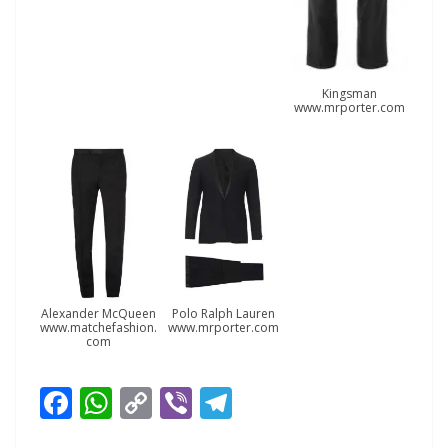
Kingsman
www.mrporter.com
Alexander McQueen
Polo Ralph Lauren
www.matchefashion.
www.mrporter.com
com
F
W
C
Vi
T
ac
h
o
b
el