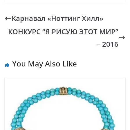
e
at
p
er
e
b
s
y
gr
Карнавал «Ноттинг Хилл»
o
A
Li
a
КОНКУРС “Я РИСУЮ ЭТОТ МИР”
o
p
n
m
k
p
k
– 2016
You May Also Like