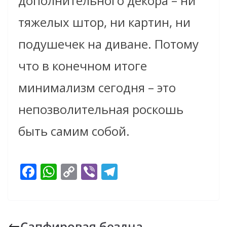
дополнительного декора – ни
тяжелых штор, ни картин, ни
подушечек на диване. Потому
что в конечном итоге
минимализм сегодня – это
непозволительная роскошь
быть самим собой.
F
W
C
Vi
T
ac
h
o
b
el
e
at
p
er
e
b
s
y
gr
Сапфировая бездна