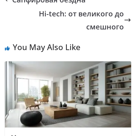
o
A
Li
a
Hi-tech: от великого до
o
p
n
m
k
p
k
смешного
You May Also Like