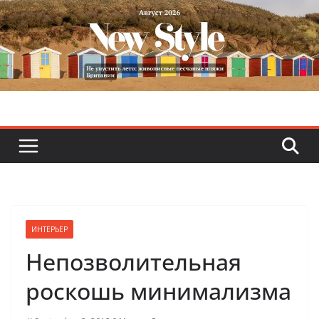
Skip
to
content
ИНТЕРЬЕР
Непозволительная
роскошь минимализма