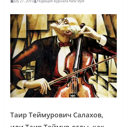
July 27, 2010
Редакция журнала New Style
Таир Теймурович Салахов,
или Таир Теймур-оглы, как