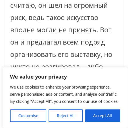
считаю, он шел на огромный
риск, ведь такое искусство
вполне могли не принять. Вот
он и предлагал всем подряд
организовать его выставку, но
никто не реагировал – либо
We value your privacy
боялись, либо не понимали. А я
We use cookies to enhance your browsing experience,
подписал с ним соглашение, и
serve personalised ads or content, and analyse our traffic.
выставка состоялась.
By clicking "Accept All", you consent to our use of cookies.
Customise
Reject All
Accept All
»
Вам пришлось как-то