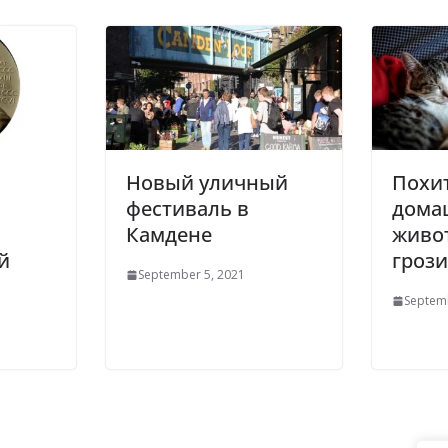
Новый уличный
Похи
фестиваль в
дома
Камдене
живо
й
грози
September 5, 2021
Septem