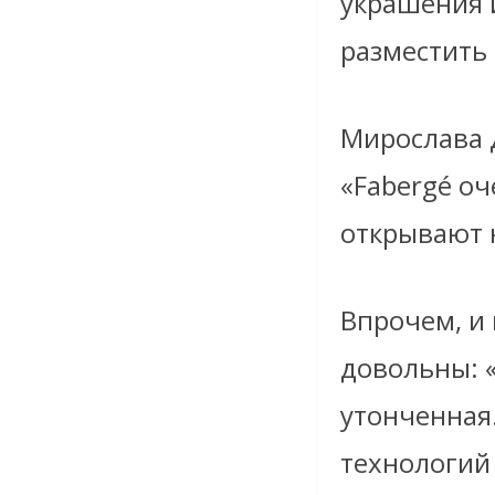
украшения и
разместить 
Мирослава Д
«Fabergé оч
открывают 
Впрочем, и
довольны: 
утонченная
технологий