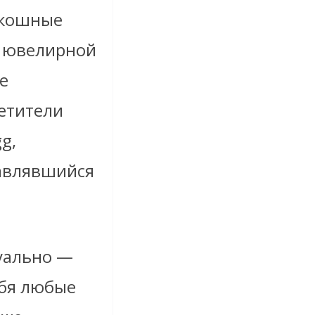
оскошные
я ювелирной
е
етители
g,
тавлявшийся
туально —
ебя любые