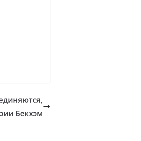
оединяются,
ории Бекхэм