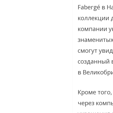
Fabergé в H
коллекции 
компании у
знаменитых
смогут увид
созданный 
в Великобр
Кроме того,
через комп