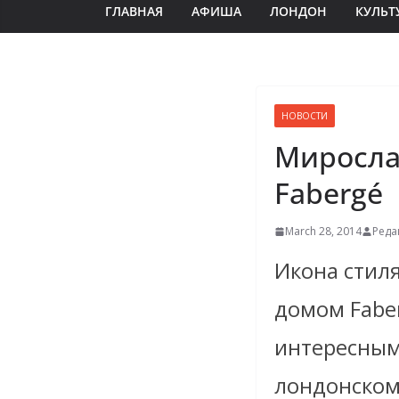
ГЛАВНАЯ
АФИША
ЛОНДОН
КУЛЬТ
НОВОСТИ
Мирослав
Fabergé
March 28, 2014
Реда
Икона стил
домом Fabe
интересным
лондонском