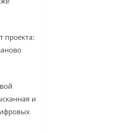
 же
т проекта:
заново
авой
ысканная и
цифровых