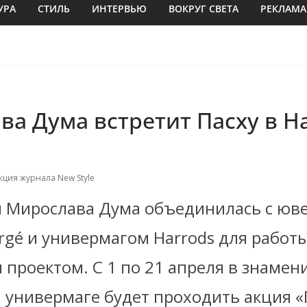
УРА
СТИЛЬ
ИНТЕРВЬЮ
ВОКРУГ СВЕТА
РЕКЛАМА
а Дума встретит Пасху в Ha
кция журнала New Style
я Мирослава Дума объединилась с ю
rgé и универмагом Harrods для работ
 проектом. С 1 по 21 апреля в знамен
 универмаге будет проходить акция «