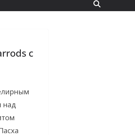
rrods с
велирным
ы над
итом
Пасха