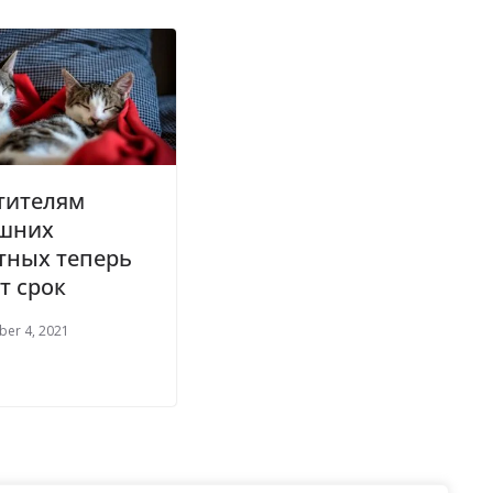
тителям
шних
тных теперь
т срок
ber 4, 2021