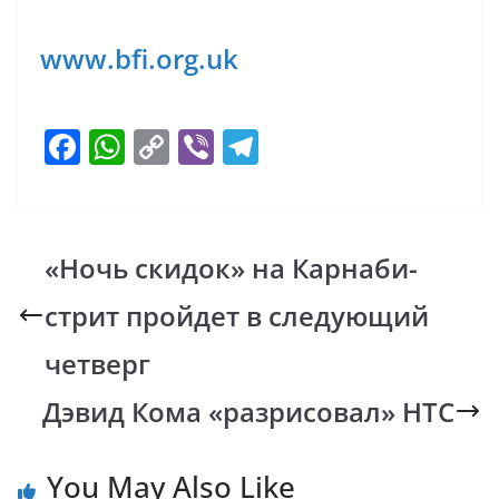
www.bfi.org.uk
F
W
C
Vi
T
ac
h
o
b
el
e
at
p
er
e
b
s
y
gr
«Ночь скидок» на Карнаби-
o
A
Li
a
стрит пройдет в следующий
o
p
n
m
k
p
k
четверг
Дэвид Кома «разрисовал» HTC
You May Also Like