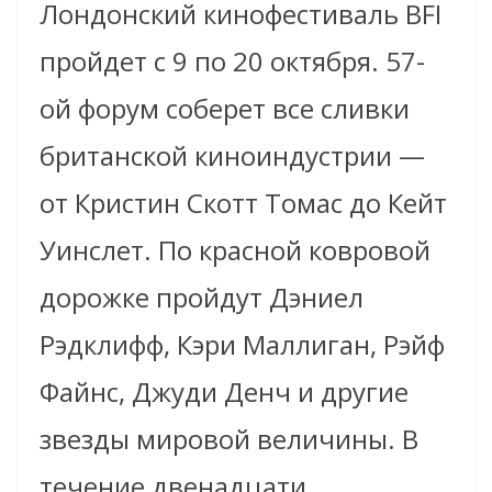
Лондонский кинофестиваль BFI
пройдет с 9 по 20 октября. 57-
ой форум соберет все сливки
британской киноиндустрии —
от Кристин Скотт Томас до Кейт
Уинслет.
По красной ковровой
дорожке пройдут Дэниел
Рэдклифф, Кэри Маллиган, Рэйф
Файнс, Джуди Денч и другие
звезды мировой величины. В
течение двенадцати