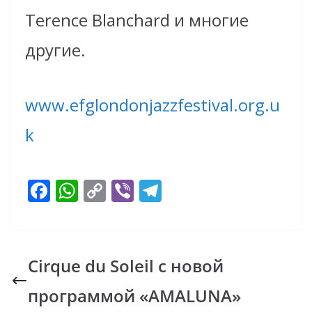
Terence Blanchard и многие
другие.
www.efglondonjazzfestival.org.u
k
F
W
C
Vi
T
ac
h
o
b
el
e
at
p
er
e
b
s
y
gr
Cirque du Soleil с новой
o
A
Li
a
программой «AMALUNA»
o
p
n
m