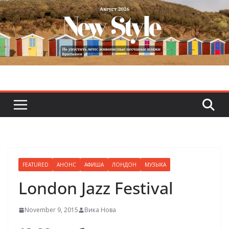
Skip
to
content
FEATURED
АНОНС
АФИША
ЛОНДОН
МУЗЫКА
London Jazz Festival
November 9, 2015
Вика Нова