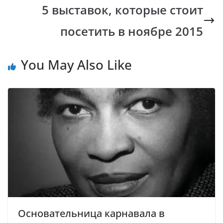
k
p
k
5 выставок, которые стоит
посетить в ноябре 2015
You May Also Like
Основательница карнавала в