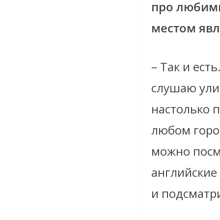
про любимы
местом яв
– Так и ест
слушаю ули
настолько п
любом город
можно посмо
английские
и подсматри