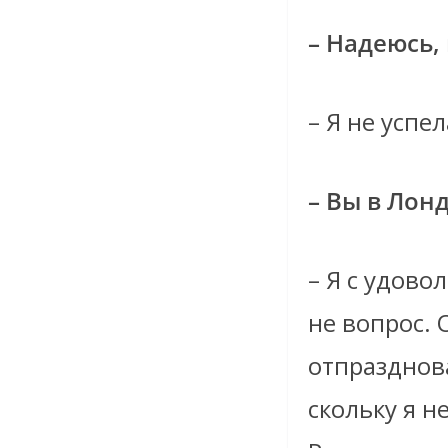
– Надеюсь,
– Я не успе
– Вы в Лон
– Я с удово
не вопрос. 
отпразднова
скольку я н