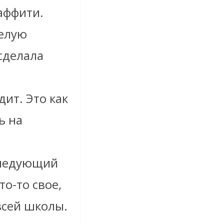
аффити.
Целую
сделала
ит. Это как
ь на
следующий
то-то свое,
сей школы.