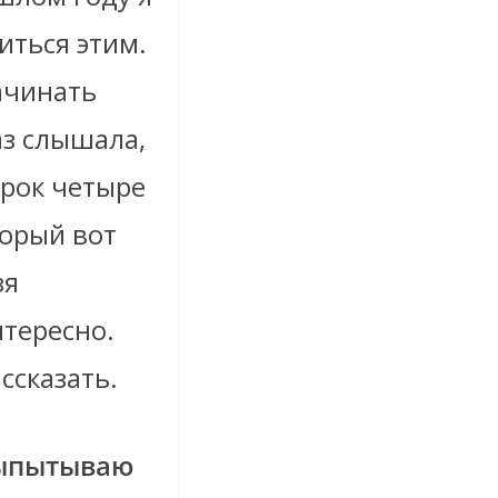
иться этим.
начинать
аз слышала,
сорок четыре
орый вот
зя
нтересно.
ссказать.
 выпытываю