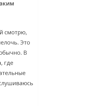
таким
й смотрю,
елочь. Это
еобычно. В
, где
чательные
рислушиваюсь