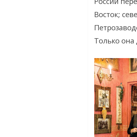
России пере
Восток; сев
Петрозаводс
Только она