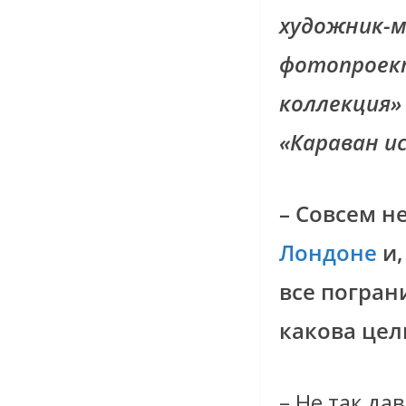
художник-м
фотопроек
коллекция»
«Караван и
– Совсем н
Лондоне
и,
все погран
какова цел
– Не так да