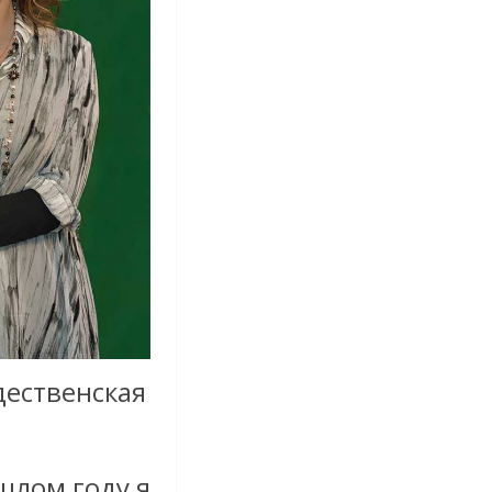
дественская
шлом году я