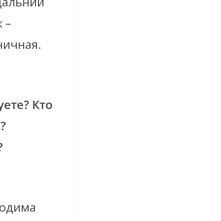
Дальний
 –
ничная.
уете? Кто
?
?
ходима