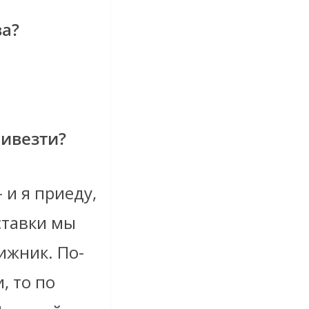
ва?
ривезти?
 и я приеду,
ставки мы
ижник. По-
, то по