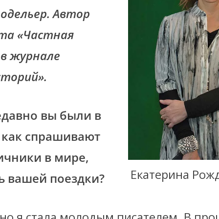
одельер. Автор
та «Частная
 в журнале
сторий».
едавно вы были в
 как спрашивают
ичники в мире,
Екатерина Рож
ь вашей поездки?
вно я стала молодым писателем. В про