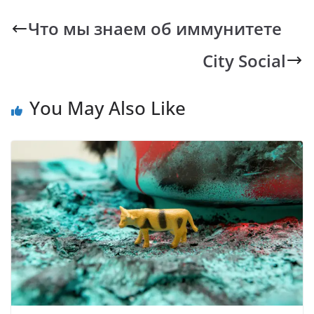
b
s
y
gr
Что мы знаем об иммунитете
o
A
Li
a
City Social
o
p
n
m
k
p
k
You May Also Like