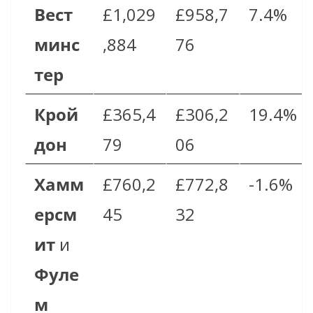
Вест
£1,029
£958,7
7.4%
минс
,884
76
тер
Крой
£365,4
£306,2
19.4%
дон
79
06
Хамм
£760,2
£772,8
-1.6%
ерсм
45
32
ит
и
Фуле
м