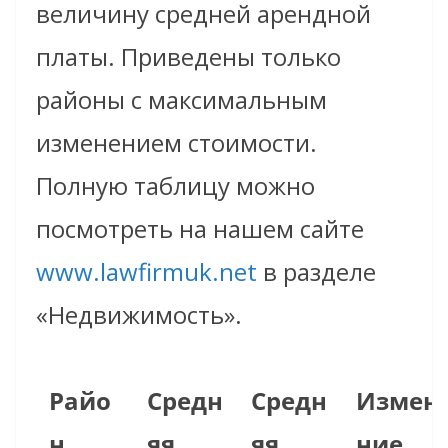
величину средней арендной
платы. Приведены только
районы с максимальным
изменением стоимости.
Полную таблицу можно
посмотреть на нашем сайте
www.lawfirmuk.net
в разделе
«Недвижимость».
Райо
Средн
Средн
Измен
н
яя
яя
ние