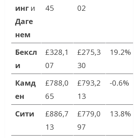
инг
и
45
02
Даге
нем
Бексл
£328,1
£275,3
19.2%
и
07
30
Камд
£788,0
£793,2
-0.6%
ен
65
13
Сити
£886,7
£779,0
13.8%
13
97