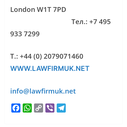
London W1T 7PD
Тел.: +7 495
933 7299
Т.: +44 (0) 2079071460
WWW.LAWFIRMUK.NET
info@lawfirmuk.net
F
W
C
Vi
T
ac
h
o
b
el
e
at
p
er
e