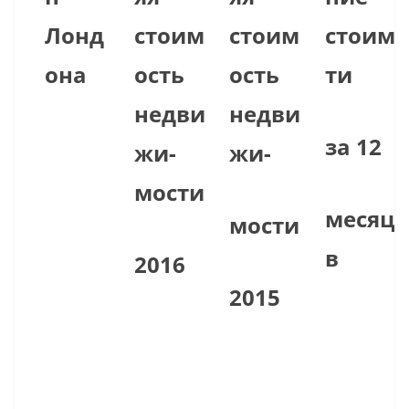
Лонд
стоим
стоим
стоимо
она
ость
ость
ти
недви
недви
за 12
жи-
жи-
мости
месяце
мости
в
2016
2015