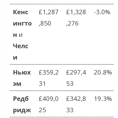
Кенс
£1,287
£1,328
-3.0%
ингто
,850
,276
н
и
Челс
и
Ньюх
£359,2
£297,4
20.8%
эм
31
53
Редб
£409,0
£342,8
19.3%
ридж
25
33