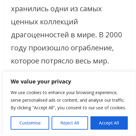
хранились одни из самых
ценных коллекций
драгоценностей в мире. В 2000
году произошло ограбление,
которое потрясло весь мир.
Несколько известных
We value your privacy
бриллиантов были украдены из
We use cookies to enhance your browsing experience,
сейфа музея, и преступники,
serve personalised ads or content, and analyse our traffic.
By clicking "Accept All", you consent to our use of cookies.
оставив лишь следы, быстро
Customise
Reject All
Accept All
скрылись.