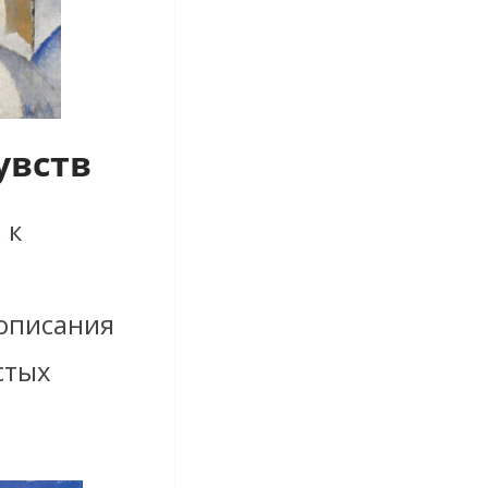
увств
а
к
 описания
стых