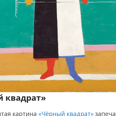
 квадрат»
итая картина
«Чёрный квадрат»
запеча