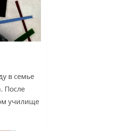
ду в семье
. После
ком училище