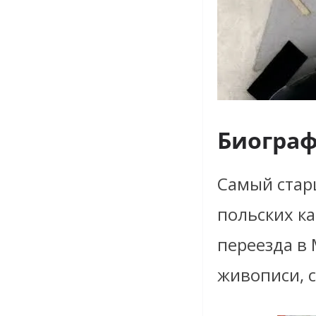
Биогра
Самый старш
польских ка
переезда в 
живописи, с