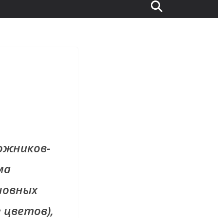
ожников-
ма
новных
 цветов),