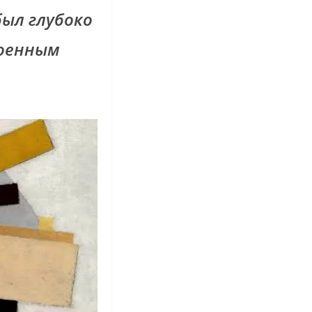
 был глубоко
роенным