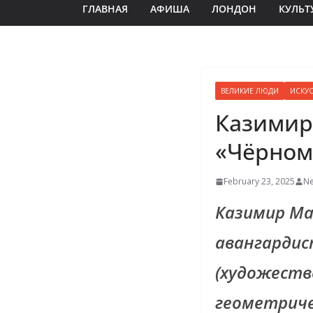
ГЛАВНАЯ
АФИША
ЛОНДОН
КУЛЬТ
ВЕЛИКИЕ ЛЮДИ
ИСКУ
Казимир
«Чёрном
February 23, 2025
Ne
Казимир М
авангардис
(художеств
геометриче