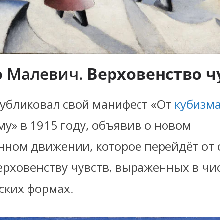
 Малевич.
Верховенство ч
убликовал свой манифест «От
кубизм
у» в 1915 году, объявив о новом
нном движении, которое перейдёт от
ерховенству чувств, выраженных в чи
ских формах.