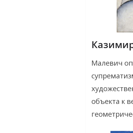
Казимир
Малевич оп
супрематизм
художестве
объекта к в
геометриче