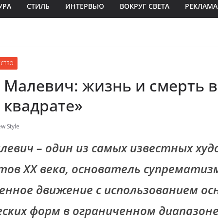
УРА
СТИЛЬ
ИНТЕРВЬЮ
ВОКРУГ СВЕТА
РЕКЛАМА
ССТВО
 Малевич: жизнь и смерть в
 квадрате»
w Style
алевич
–
один из самых известных худ
тов XX века, основатель супрематиз
енное движение с использованием ос
ских форм в ограниченном диапазоне