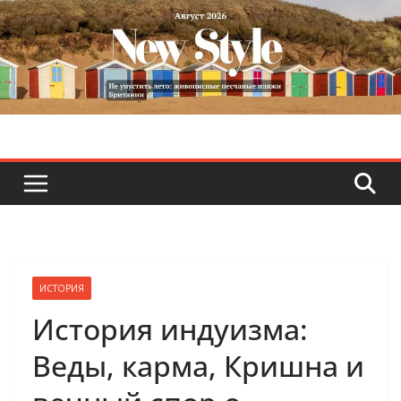
Skip
to
content
ИСТОРИЯ
История индуизма:
Веды, карма, Кришна и