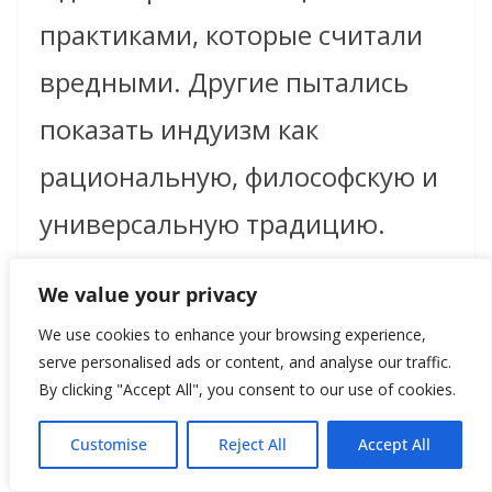
практиками, которые считали
вредными. Другие пытались
показать индуизм как
рациональную, философскую и
универсальную традицию.
Вивекананда после
We value your privacy
выступления в Чикаго в 1893
We use cookies to enhance your browsing experience,
году стал одной из ключевых
serve personalised ads or content, and analyse our traffic.
By clicking "Accept All", you consent to our use of cookies.
фигур в глобальном
Customise
Reject All
Accept All
восприятии индуизма как