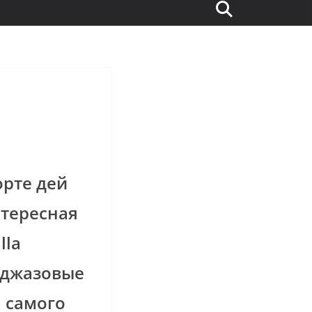
орте дей
тересная
lla
 джазовые
 самого