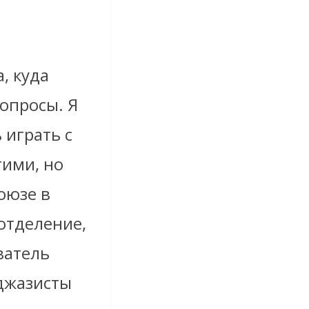
, куда
опросы. Я
 играть с
гими, но
оюзе в
отделение,
ватель
джазисты