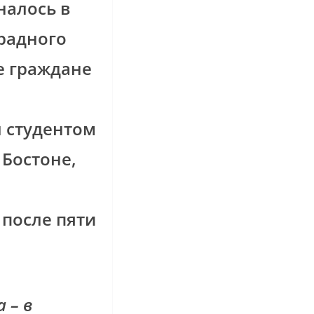
налось в
традного
е граждане
л студентом
Бостоне,
 после пяти
 – в