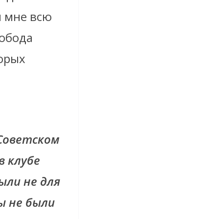
л мне всю
вобода
торых
Советском
в клубе
ыли не для
ы не были