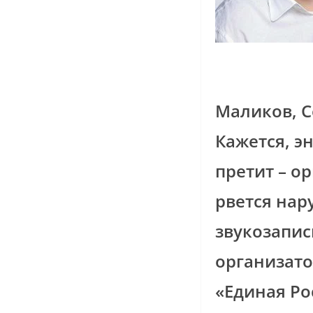
Маликов, С
Кажется, э
претит – о
рвется нар
звукозапис
организато
«Единая Ро