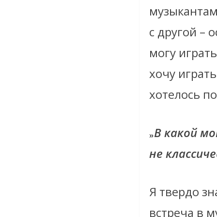
музыкантами
с другой – 
могу играть
хочу играть
хотелось п
В какой м
»
не классич
Я твердо зн
встреча в 