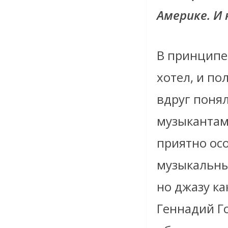
Америке. И
В принципе,
хотел, и п
вдруг понял
музыкантам
приятно осо
музыкальны
но джазу ка
Геннадий Г