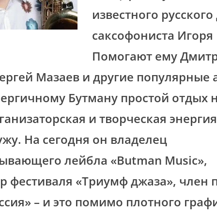
известного русского
саксофониста Игоря 
Помогают ему Дмит
ергей Мазаев и другие популярные 
нергичному Бутману простой отдых 
рганизаторская и творческая энергия
ужу. На сегодня он владелец
ывающего лейбла «Butman Music»,
р фестиваля «Триумф джаза», член 
ссия» – и это помимо плотного граф