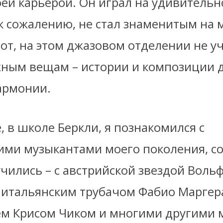
оей карьерой. Он играл на удивитель
 к сожалению, не стал знаменитым на
вот, на этом джазовом отделении не у
ным вещам – истории и композиции д
армонии.
, в школе Беркли, я познакомился с
ми музыкантами моего поколения, с
чились – с австрийской звездой Воль
с итальянским трубачом Фабио Маргер
м Крисом Чиком и многими другими