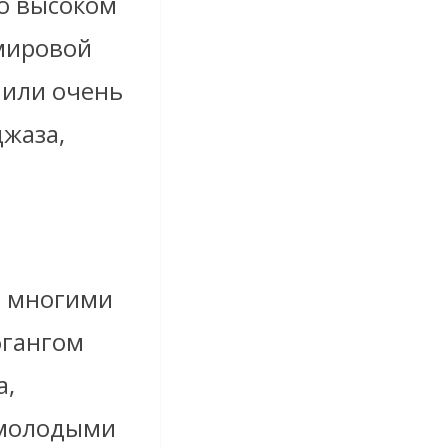
но высоком
 мировой
чили очень
жаза,
о многими
фгангом
а,
 молодыми