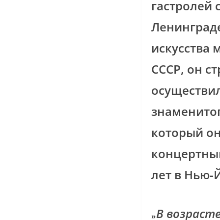
гастролей 
Ленинграде
искусства 
СССР, он с
осуществил
знаменитог
который он
концертный
лет в Нью-
В возрасте
»