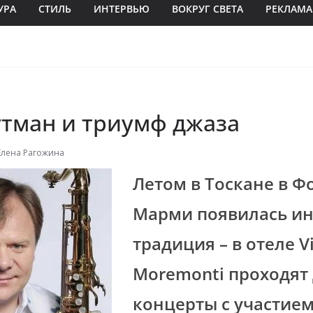
УРА
СТИЛЬ
ИНТЕРВЬЮ
ВОКРУГ СВЕТА
РЕКЛАМА
утман и триумф джаза
Елена Рагожина
Летом в Тоскане в Ф
Марми появилась ин
традиция – в отеле Vi
Moremonti проходят
концерты с участием