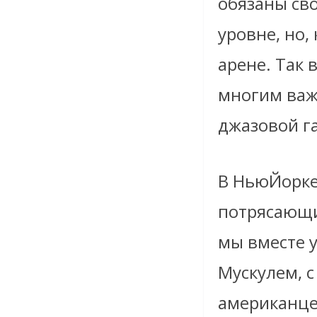
обязаны св
уровне, но,
арене. Так 
многим важ
джазовой г
В Нью­Йорке
потрясающи
мы вместе у
Мускулем, 
американце