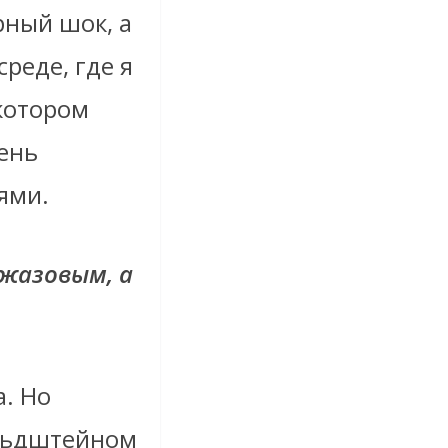
рный шок, а
среде, где я
 котором
чень
ями.
жазовым, а
а. Но
ольдштейном