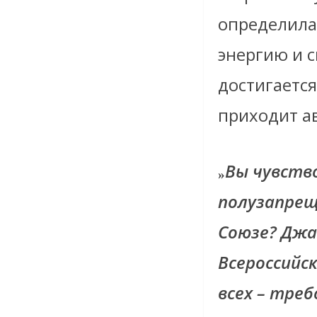
определила
энергию и с
достигаетс
приходит а
Вы чувств
»
полузапрещ
Союзе? Джа
Всероссийск
всех – тре