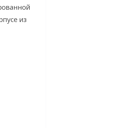
рованной
рпусе из