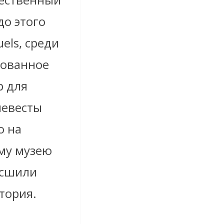
до этого
els, среди
рованное
р для
невесты
о на
ому музею
 сшили
тория.