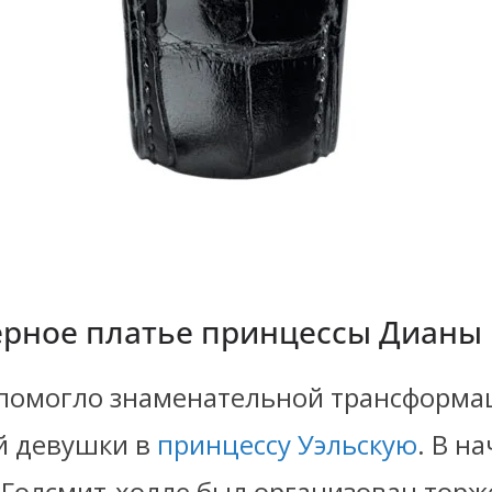
ёрное платье принцессы Дианы
 помогло знаменательной трансформа
й девушки в
принцессу Уэльскую
. В н
в Голсмит-холле был организован тор