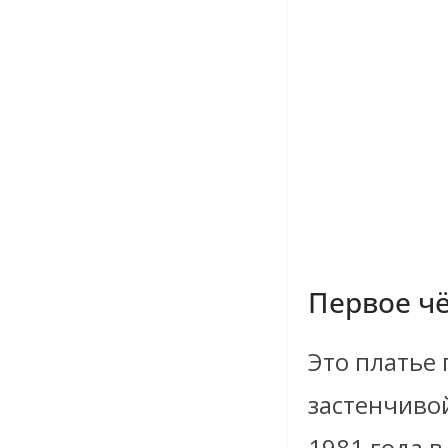
Первое ч
Это платье
застенчиво
1981 года 