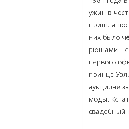
ужин в чест
пришла пос
них было чё
рюшами – е
первого офи
принца Уэль
аукционе з
моды. Кста
свадебный н