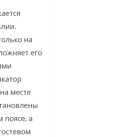
жается
илии.
только на
сложняет его
ими
икатор
 на месте
становлены
 поясе, а
 гостевом