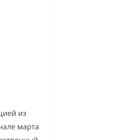
цией из
ачале марта
жественный