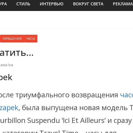
УРА
СТИЛЬ
ИНТЕРВЬЮ
ВОКРУГ СВЕТА
РЕКЛАМА
УКРАШЕНИЯ
ЧАСЫ
ратить…
asia Iva
pek
после триумфального возвращения
час
zapek
, была выпущена новая модель T
billon Suspendu ‘Ici Et Ailleurs’ и сраз
 категории Travel Time – часы для