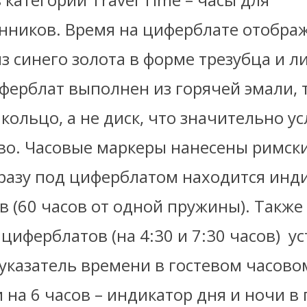
нников. Время на циферблате отобра
з cинего золота в форме трезубца и л
ферблат выполнен из горячей эмали, 
о кольцо, а не диск, что значительно у
во. Часовые маркеры нанесены римск
разу под циферблатом находится инд
в (60 часов от одной пружины). Также
циферблатов (на 4:30 и 7:30 часов)
у
указатель времени в гостевом часовом
на 6 часов – индикатор дня и ночи в