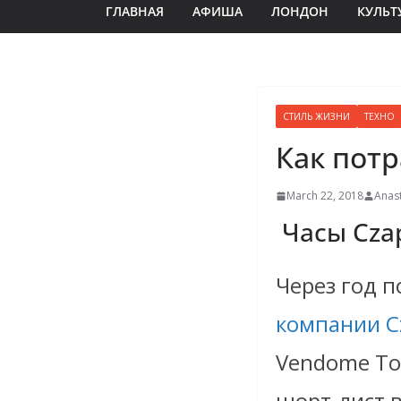
ГЛАВНАЯ
АФИША
ЛОНДОН
КУЛЬТ
СТИЛЬ ЖИЗНИ
ТЕХНО
Как пот
March 22, 2018
Anast
Часы Cza
Через год 
компании C
Vendome Tour
шорт-лист в