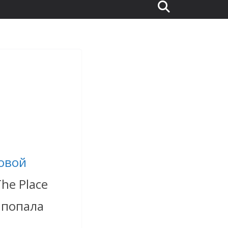
овой
he Place
у попала