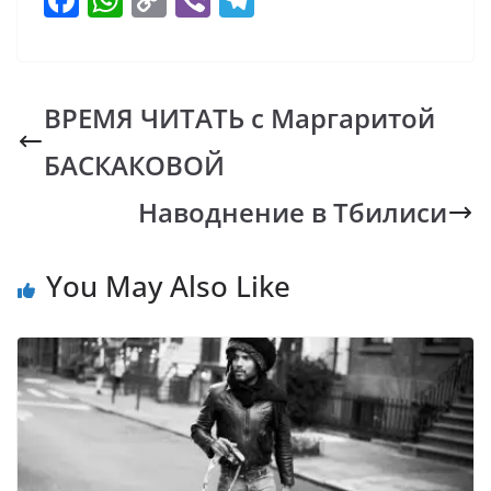
ac
h
o
b
el
e
at
p
er
e
b
s
y
gr
ВРЕМЯ ЧИТАТЬ с Маргаритой
o
A
Li
a
БАСКАКОВОЙ
o
p
n
m
k
p
k
Наводнение в Тбилиси
You May Also Like