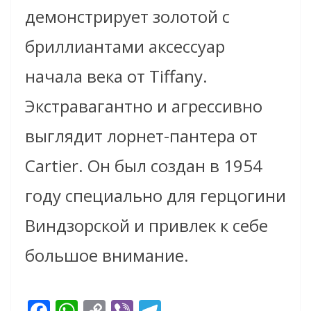
демонстрирует золотой с
бриллиантами аксессуар
начала века от Tiffany.
Экстравагантно и агрессивно
выглядит лорнет-пантера от
Cartier. Он был создан в 1954
году специально для герцогини
Виндзорской и привлек к себе
большое внимание.
F
W
C
Vi
T