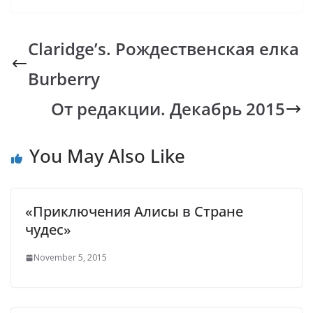
e
at
p
er
e
b
s
y
gr
Claridge’s. Рождественская елка
o
A
Li
a
Burberry
o
p
n
m
k
p
k
От редакции. Декабрь 2015
You May Also Like
«Приключения Алисы в Стране
чудес»
November 5, 2015