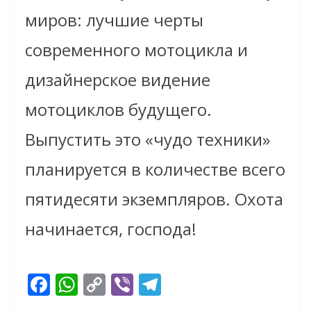
миров: лучшие черты
современного мотоцикла и
дизайнерское видение
мотоциклов будущего.
Выпустить это «чудо техники»
планируется в количестве всего
пятидесяти экземпляров. Охота
начинается, господа!
F
W
C
Vi
T
ac
h
o
b
el