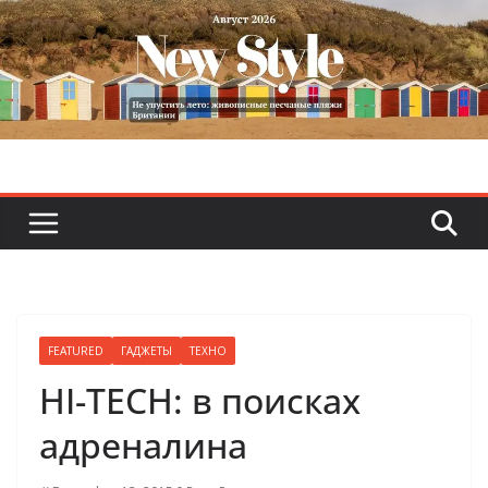
Skip
to
content
FEATURED
ГАДЖЕТЫ
ТЕХНО
HI-TECH: в поисках
адреналина