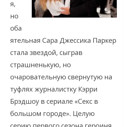
я,
но
оба
ятельная Сара Джессика Паркер
стала звездой, сыграв
страшненькую, но
очаровательную свернутую на
туфлях журналистку Кэрри
Брэдшоу в сериале «Секс в
большом городе». Целую
серию первого сезона героиня