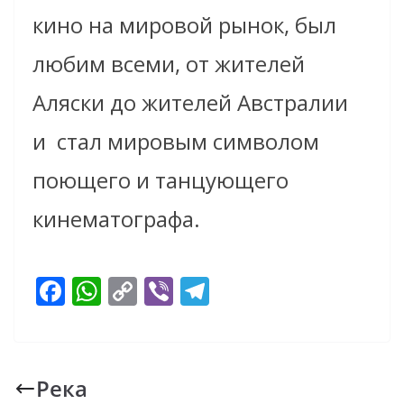
кино на мировой рынок, был
любим всеми, от жителей
Аляски до жителей Австралии
и
стал мировым символом
поющего и танцующего
кинематографа.
F
W
C
Vi
T
ac
h
o
b
el
e
at
p
er
e
b
s
y
gr
Река