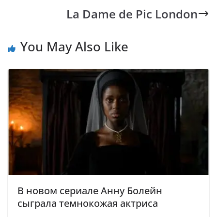
o
A
Li
a
La Dame de Pic London
o
p
n
m
k
p
k
You May Also Like
В новом сериале Анну Болейн
сыграла темнокожая актриса