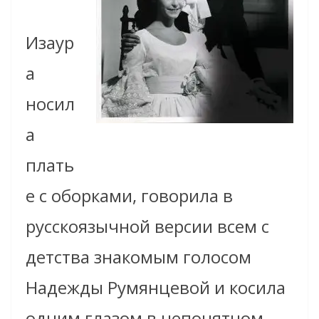
Изаур
а
носил
а
плать
е с оборками, говорила в
русскоязычной версии всем с
детства знакомым голосом
Надежды Румянцевой и косила
одним глазом в непонятном