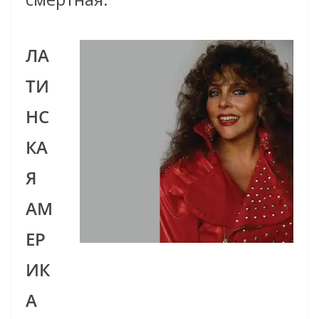
ЛА
ТИ
НС
КА
Я
АМ
ЕР
ИК
А