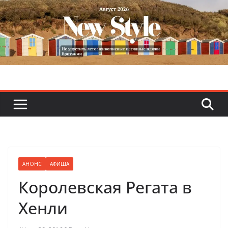
Skip
to
content
АНОНС
АФИША
Королевская Регата в
Хенли