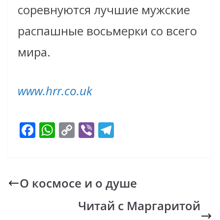
соревнуются лучшие мужские
распашные восьмерки со всего
мира.
www.hrr.co.uk
F
W
C
Vi
T
ac
h
o
b
el
e
at
p
er
e
b
s
y
gr
О космосе и о душе
o
A
Li
a
Читай с Маргаритой
o
p
n
m