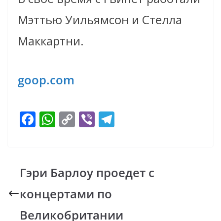
Мэттью Уильямсон и Стелла
Маккартни.
goop.com
F
W
C
Vi
T
ac
h
o
b
el
e
at
p
er
e
b
s
y
gr
Гэри Барлоу проедет с
o
A
Li
a
концертами по
o
p
n
m
k
p
k
Великобритании