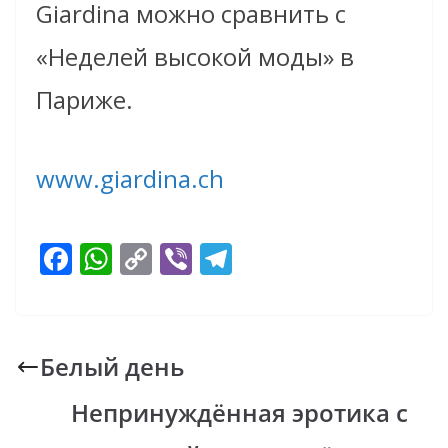
Giardina можно сравнить
с
«Неделей высокой моды» в
Париже.
www.giardina.ch
F
W
C
Vi
T
ac
h
o
b
el
e
at
p
er
e
b
s
y
gr
Белый день
o
A
Li
a
Непринуждённая эротика c
o
p
n
m