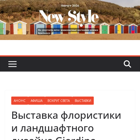
Skip
to
content
АНОНС
АФИША
ВОКРУГ СВЕТА
ВЫСТАВКИ
Выставка флористики
и ландшафтного