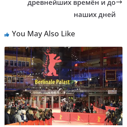
k
p
k
древнейших времён и до
наших дней
You May Also Like