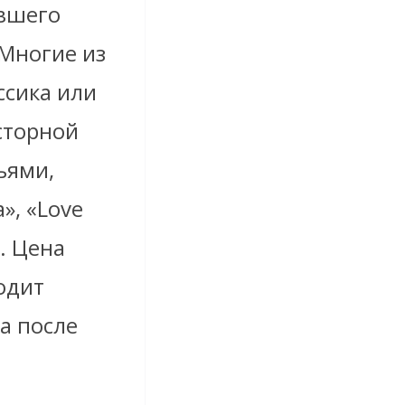
ывшего
 Многие из
ссика или
сторной
ьями,
», «Love
. Цена
одит
а после