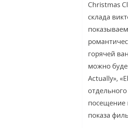
Christmas C
склада викт
показываем
романтичес
горячей ван
можно будет
Actually», 
отдельного 
посещение к
показа фил