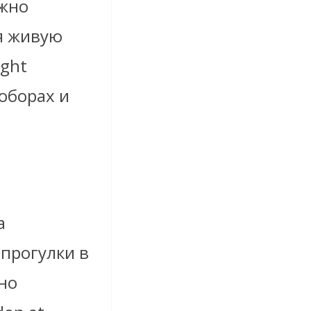
ожно
я живую
ight
соборах и
а
прогулки в
нно