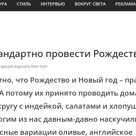
УРА
СТИЛЬ
ИНТЕРВЬЮ
ВОКРУГ СВЕТА
РЕКЛАМА
тандартно провести Рождест
едакция журнала New Style
тно, что Рождество и Новый год – п
А потому их принято проводить дом
ругу с индейкой, салатами и хлопу
гим из нас давным-давно наскучил
сные вариации оливье, английское