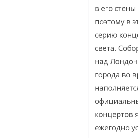
в его стены
поэтому в э
серию конц
света. Собо
над Лондон
города во в
наполняетс
официальны
концертов я
ежегодно ус