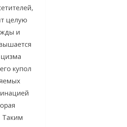
сетителей,
ит целую
ежды и
звышается
ицизма
его купол
няемых
минацией
торая
. Таким