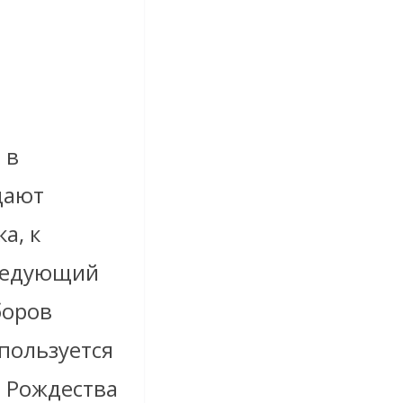
 в
дают
а, к
следующий
боров
 пользуется
д Рождества