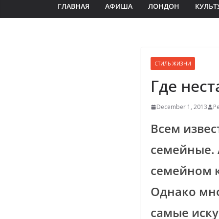
ГЛАВНАЯ
АФИША
ЛОНДОН
КУЛЬТ
СТИЛЬ ЖИЗНИ
Где нес
December 1, 2013
Р
Всем извес
семейные. 
семейном к
Однако мно
самые иску