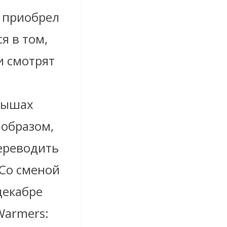
о приобрел
я в том,
и смотрят
крышах
 образом,
ереводить
 Со сменой
декабре
Warmers: