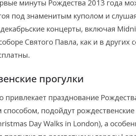
ервые минуты Рождества 2013 года м
стоя под знаменитым куполом и слуша
 декабрьские концерты, включая Midn
 соборе Святого Павла, как и в других 
сплатны.
венские прогулки
го привлекает празднование Рождеств
 способом, подойдут рождественские 
ristmas Day Walks in London), а особе