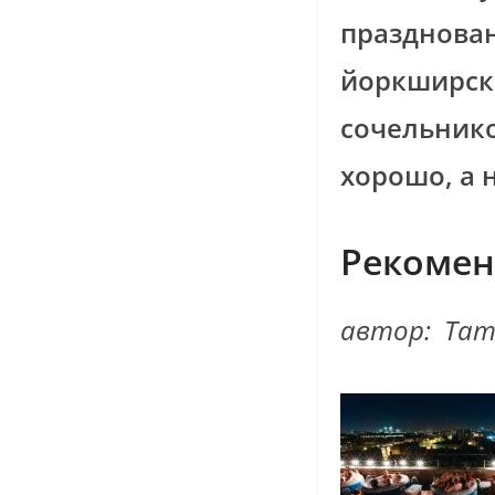
празднован
йоркширск
сочельнико
хорошо, а 
Рекомен
автор: Тат