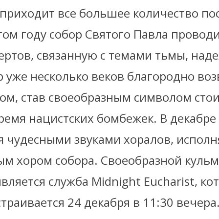
 приходит все большее количество по
том году собор Святого Павла провод
ертов, связанную с темами тьмы, над
р уже несколько веков благородно во
ом, став своеобразным символом сто
ремя нацистских бомбежек. В декабре 
я чудесными звуками хоралов, испол
м хором собора. Своеобразной куль
вляется служба Midnight Eucharist, ко
траивается 24 декабря в 11:30 вечера