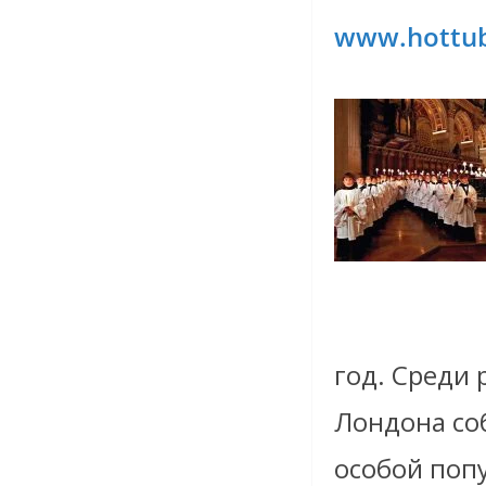
www.hottu
год. Среди
Лондона соб
особой поп