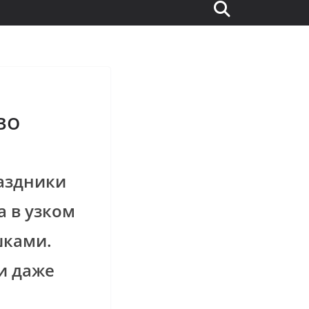
во
раздники
а в узком
шками.
и даже