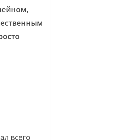
вейном,
жественным
росто
ал всего