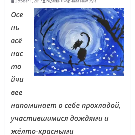
October 1, 2017
Редакция журнала New Style
Осе
нь
всё
нас
то
йчи
вее
напоминает о себе прохладой,
участившимися дождями и
жёлто-красными