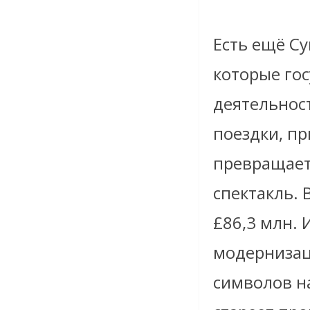
Есть ещё Су
которые го
деятельнос
поездки, пр
превращает
спектакль. 
£86,3 млн. 
модерниза
символов н