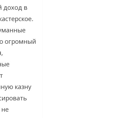
й доход в
кастерское.
туманные
то огромный
,
ные
т
чную казну
сировать
 не