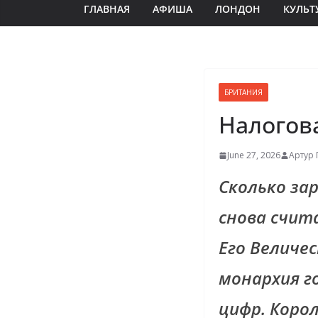
ГЛАВНАЯ
АФИША
ЛОНДОН
КУЛЬТ
БРИТАНИЯ
Налогов
June 27, 2026
Артур 
Сколько за
снова счит
Его Величе
монархия г
цифр. Коро