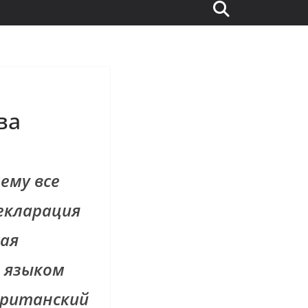
ва
ему все
екларация
кая
а языком
 британский