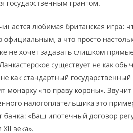
я государственным грантом.
чинается любимая британская игра: ч
о официальным, а что просто настольк
уже не хочет задавать слишком прямы
Ланкастерское существует не как обы
 не как стандартный государственный 
 монарху «по праву короны». Звучит 
енного налогоплательщика это приме
т банка: «Ваш ипотечный договор рег
XII века».