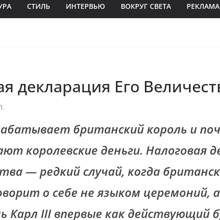
УРА
СТИЛЬ
ИНТЕРВЬЮ
ВОКРУГ СВЕТА
РЕКЛАМА
ая декларация Его Величест
П.
рабатывает британский король и поч
ают королевские деньги. Налоговая д
ства — редкий случай, когда британс
оворит о себе не языком церемоний, 
ль Карл III впервые как действующий