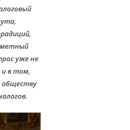
налоговый
тута,
радиций,
заметный
прос уже не
 и в том,
ь обществу
налогов.