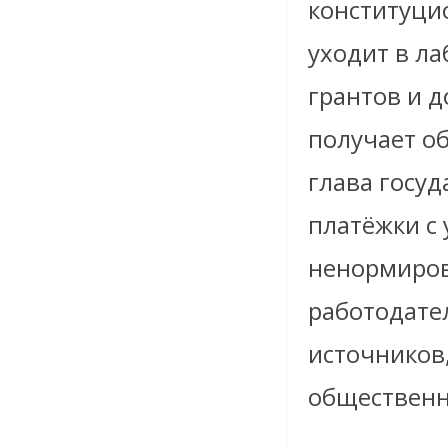
конституцио
уходит в л
грантов и д
получает о
глава госуд
платёжки с 
ненормиров
работодате
источников
общественн