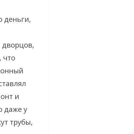
о деньги,
 дворцов,
, что
ионный
ставлял
монт и
о даже у
ут трубы,