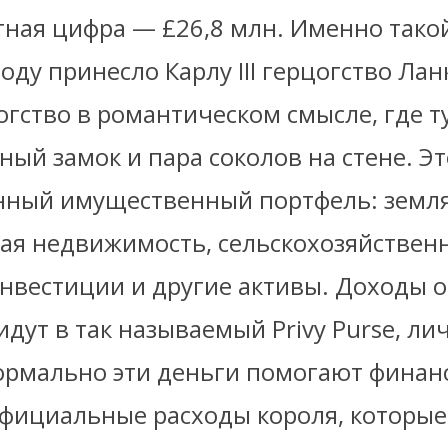
тная цифра — £26,8 млн. Именно тако
оду принесло Карлу III герцогство Лан
огство в романтическом смысле, где 
ный замок и пара соколов на стене. Э
нный имущественный портфель: земля
ая недвижимость, сельскохозяйствен
инвестиции и другие активы. Доходы о
идут в так называемый Privy Purse, ли
ормально эти деньги помогают финан
официальные расходы короля, которые