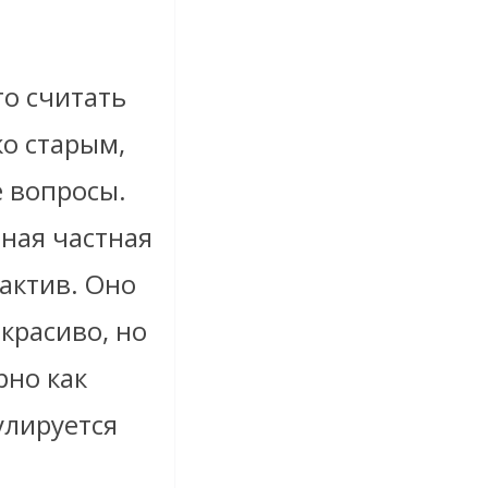
то считать
о старым,
е вопросы.
чная частная
актив. Оно
красиво, но
рно как
улируется