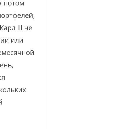
а потом
портфелей,
рл III не
нии или
жемесячной
ень,
ся
скольких
й