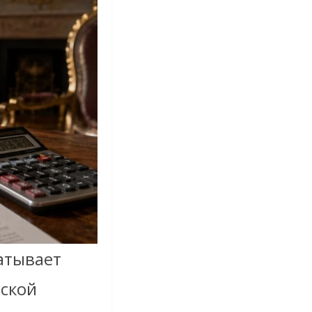
батывает
нской